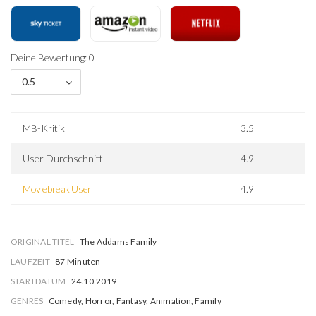
Deine Bewertung: 0
0.5
MB-Kritik
3.5
User Durchschnitt
4.9
Moviebreak User
4.9
ORIGINAL TITEL
The Addams Family
LAUFZEIT
87 Minuten
STARTDATUM
24.10.2019
GENRES
Comedy, Horror, Fantasy, Animation, Family