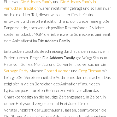
Filme wie
Die Addams Family
und
Die Addams Family in
verrückter Tradition
waren nicht mehr gefragt und so kam zwar
noch ein dritter Teil, dieser wurde aber fürs Heimkino
entwickelt und veröffentlicht und fand dort weder eine große
Fangemeinde, noch wirklich positive Rezensionen. 26 Jahre
später entstaubt MGM die liebenswerte Schreckensfamilie mit
dem Animationsfilm
Die Addams Family
.
Entstauben passt als Beschreibung durchaus, denn auch wenn
Butler Lurch zu Beginn
Die Addams Family
großzügig Staub im
Haus von Gomez, Morticia und Co. verteilt, so versuchen die
Sausage Party
-Macher
Conrad Vernon
und
Greg Tiernan
mit
teils großer Verbissenheit die Addams modern zu machen. Das
zeigt sich in vielen Bereichen des Animationsfilms. Neben
typischen popkulturellen Referenzen wirkt vor allem das
Charakterdesign an die heutige Zeit angepasst. In Zeiten, in
denen Hollywood vergessen hat Freiräume für die
Vorstellungskraft der Zuschauer zu lassen, beantworten die
Outfits und Accessoires der Addams alle nicht notwendigen