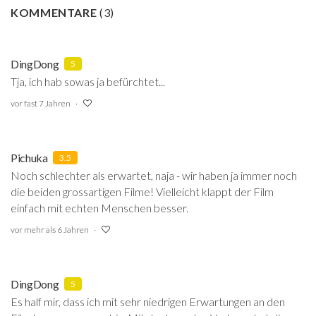
KOMMENTARE
(
3
)
DingDong
5
Tja, ich hab sowas ja befürchtet...
vor fast 7 Jahren
Pichuka
3.5
Noch schlechter als erwartet, naja - wir haben ja immer noch
die beiden grossartigen Filme! Vielleicht klappt der Film
einfach mit echten Menschen besser.
vor mehr als 6 Jahren
DingDong
5
Es half mir, dass ich mit sehr niedrigen Erwartungen an den