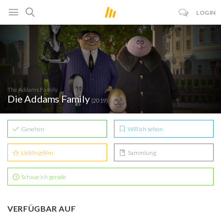
LOGIN
The Addams Family
Die Addams Family
(2019)
Gesehen
Will ich sehen
Lieblingsfilm
Sammlung
Schaue ich gerade
VERFÜGBAR AUF