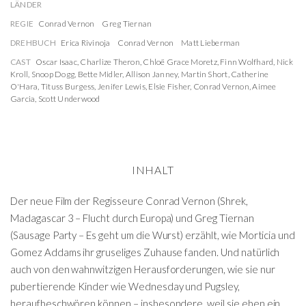
LÄNDER
REGIE
Conrad Vernon
Greg Tiernan
DREHBUCH
Erica Rivinoja
Conrad Vernon
Matt Lieberman
CAST
Oscar Isaac
,
Charlize Theron
,
Chloë Grace Moretz
,
Finn Wolfhard
,
Nick
Kroll
,
Snoop Dogg
,
Bette Midler
,
Allison Janney
,
Martin Short
,
Catherine
O'Hara
,
Tituss Burgess
,
Jenifer Lewis
,
Elsie Fisher
,
Conrad Vernon
,
Aimee
Garcia
,
Scott Underwood
INHALT
Der neue Film der Regisseure Conrad Vernon (Shrek,
Madagascar 3 – Flucht durch Europa) und Greg Tiernan
(Sausage Party – Es geht um die Wurst) erzählt, wie Morticia und
Gomez Addams ihr gruseliges Zuhause fanden. Und natürlich
auch von den wahnwitzigen Herausforderungen, wie sie nur
pubertierende Kinder wie Wednesday und Pugsley,
heraufbeschwören können – insbesondere, weil sie eben ein