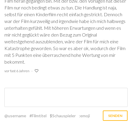
Film heran gegangen bin. Mit der bzw. den Vorlagen hat dieser
Film nur noch bedingt etwas zu tun. Die Handlung ist naja,
selbst für einen Kinderfilm recht einfach gestrickt. Dennoch
war der Film kurzweilig und irgendwie habe ich mich halbwegs
unterhalten gefühlt. Mit höheren Erwartungen und wenn es
mir nicht geglückt wäre den Bezug zum Original
weitestgehend auszublenden, wäre der Film für mich eine
Katastrophe geworden. So war es aber ok, wodurch der Film
mit 5 Punkten eine überraschend hohe Wertung von mir
bekommt.
vor fast 6 Jahren
@username
#Filmtitel
$Schauspieler
:emoji