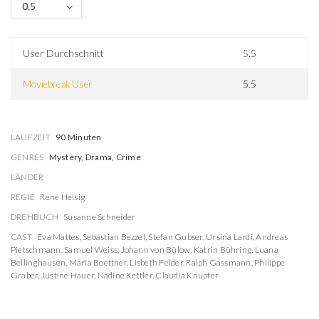
0.5
User Durchschnitt
5.5
Moviebreak User
5.5
LAUFZEIT
90 Minuten
GENRES
Mystery, Drama, Crime
LÄNDER
REGIE
René Heisig
DREHBUCH
Susanne Schneider
CAST
Eva Mattes
,
Sebastian Bezzel
,
Stefan Gubser
,
Ursina Lardi
,
Andreas
Pietschmann
,
Samuel Weiss
,
Johann von Bülow
,
Katrin Bühring
,
Luana
Bellinghausen
,
Maria Boettner
,
Lisbeth Felder
,
Ralph Gassmann
,
Philippe
Graber
,
Justine Hauer
,
Nadine Kettler
,
Claudia Knupfer