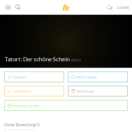
LOGIN
Tatort: Der schöne Schein
(2011)
Gesehen
Will ich sehen
Lieblingsfilm
Sammlung
Schaue ich gerade
Deine Bewertung: 0