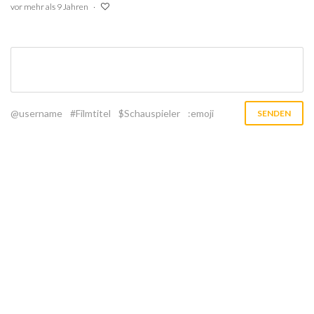
vor mehr als 9 Jahren
@username
#Filmtitel
$Schauspieler
:emoji