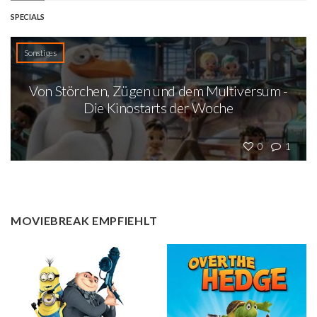
SPECIALS
Sonstiges
Von Störchen, Zügen und dem Multiversum -
Die Kinostarts der Woche
0
1
MOVIEBREAK EMPFIEHLT