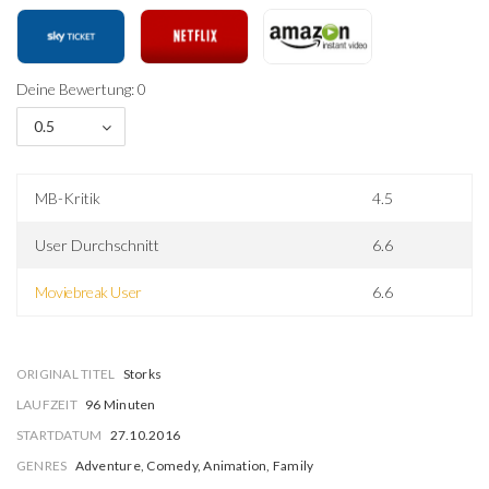
Deine Bewertung: 0
0.5
MB-Kritik
4.5
User Durchschnitt
6.6
Moviebreak User
6.6
ORIGINAL TITEL
Storks
LAUFZEIT
96 Minuten
STARTDATUM
27.10.2016
GENRES
Adventure, Comedy, Animation, Family