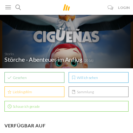
LOGIN
Storks
Störche - Abenteuer im Anflug
(2016)
Gesehen
Will ich sehen
Lieblingsfilm
Sammlung
Schaue ich gerade
VERFÜGBAR AUF