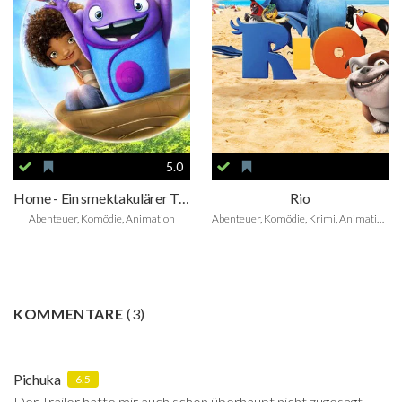
5.0
Home - Ein smektakulärer Trip
Rio
Abenteuer, Komödie, Animation
Abenteuer, Komödie, Krimi, Animation, Family, Musical
KOMMENTARE
(
3
)
Pichuka
6.5
Der Trailer hatte mir auch schon überhaupt nicht zugesagt.