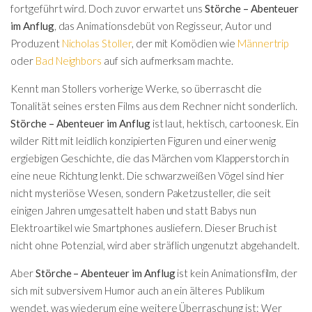
fortgeführt wird. Doch zuvor erwartet uns
Störche – Abenteuer
im Anflug
, das Animationsdebüt von Regisseur, Autor und
Produzent
Nicholas Stoller
, der mit Komödien wie
Männertrip
oder
Bad Neighbors
auf sich aufmerksam machte.
Kennt man Stollers vorherige Werke, so überrascht die
Tonalität seines ersten Films aus dem Rechner nicht sonderlich.
Störche – Abenteuer im Anflug
ist laut, hektisch, cartoonesk. Ein
wilder Ritt mit leidlich konzipierten Figuren und einer wenig
ergiebigen Geschichte, die das Märchen vom Klapperstorch in
eine neue Richtung lenkt. Die schwarzweißen Vögel sind hier
nicht mysteriöse Wesen, sondern Paketzusteller, die seit
einigen Jahren umgesattelt haben und statt Babys nun
Elektroartikel wie Smartphones ausliefern. Dieser Bruch ist
nicht ohne Potenzial, wird aber sträflich ungenutzt abgehandelt.
Aber
Störche – Abenteuer im Anflug
ist kein Animationsfilm, der
sich mit subversivem Humor auch an ein älteres Publikum
wendet, was wiederum eine weitere Überraschung ist: Wer