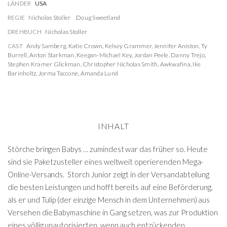
LÄNDER
USA
REGIE
Nicholas Stoller
Doug Sweetland
DREHBUCH
Nicholas Stoller
CAST
Andy Samberg
,
Katie Crown
,
Kelsey Grammer
,
Jennifer Aniston
,
Ty
Burrell
,
Anton Starkman
,
Keegan-Michael Key
,
Jordan Peele
,
Danny Trejo
,
Stephen Kramer Glickman
,
Christopher Nicholas Smith
,
Awkwafina
,
Ike
Barinholtz
,
Jorma Taccone
,
Amanda Lund
INHALT
Störche bringen Babys … zumindest war das früher so. Heute
sind sie Paketzusteller eines weltweit operierenden Mega-
Online-Versands. Storch Junior zeigt in der Versandabteilung
die besten Leistungen und hofft bereits auf eine Beförderung,
als er und Tulip (der einzige Mensch in dem Unternehmen) aus
Versehen die Babymaschine in Gang setzen, was zur Produktion
eines völlig unautorisierten, wenn auch entzückenden