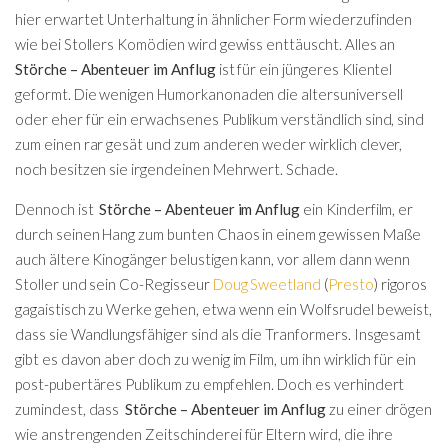
hier erwartet Unterhaltung in ähnlicher Form wiederzufinden
wie bei Stollers Komödien wird gewiss enttäuscht. Alles an
Störche – Abenteuer im Anflug
ist für ein jüngeres Klientel
geformt. Die wenigen Humorkanonaden die altersuniversell
oder eher für ein erwachsenes Publikum verständlich sind, sind
zum einen rar gesät und zum anderen weder wirklich clever,
noch besitzen sie irgendeinen Mehrwert. Schade.
Dennoch ist
Störche – Abenteuer im Anflug
ein Kinderfilm, er
durch seinen Hang zum bunten Chaos in einem gewissen Maße
auch ältere Kinogänger belustigen kann, vor allem dann wenn
Stoller und sein Co-Regisseur
Doug Sweetland
(
Presto
) rigoros
gagaistisch zu Werke gehen, etwa wenn ein Wolfsrudel beweist,
dass sie Wandlungsfähiger sind als die Tranformers. Insgesamt
gibt es davon aber doch zu wenig im Film, um ihn wirklich für ein
post-pubertäres Publikum zu empfehlen. Doch es verhindert
zumindest, dass
Störche – Abenteuer im Anflug
zu einer drögen
wie anstrengenden Zeitschinderei für Eltern wird, die ihre