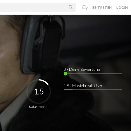
BEITRETEN
LOGIN
0
· Deine Bewertung
1.5 · Moviebreak User
1.5
Katastrophal