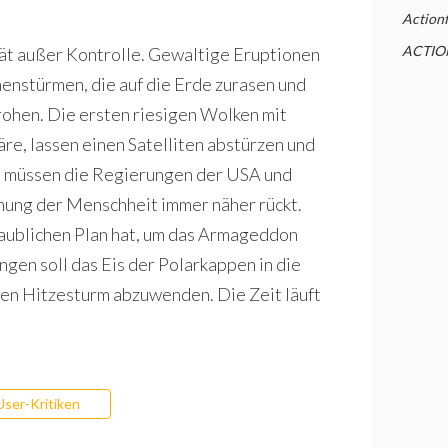
Action
ACTIO
rät außer Kontrolle. Gewaltige Eruptionen
nenstürmen, die auf die Erde zurasen und
rohen. Die ersten riesigen Wolken mit
re, lassen einen Satelliten abstürzen und
 müssen die Regierungen der USA und
hung der Menschheit immer näher rückt.
laublichen Plan hat, um das Armageddon
en soll das Eis der Polarkappen in die
en Hitzesturm abzuwenden. Die Zeit läuft
User-Kritiken