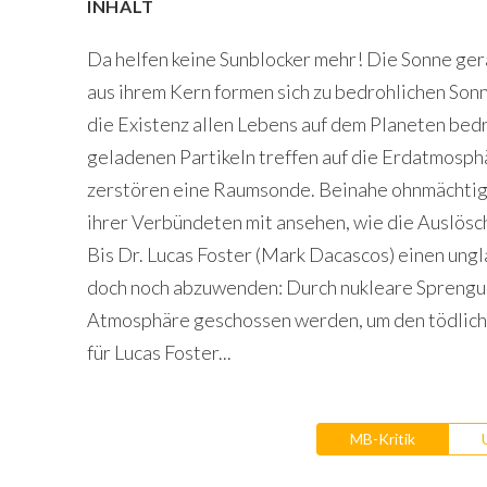
INHALT
Da helfen keine Sunblocker mehr! Die Sonne ge
aus ihrem Kern formen sich zu bedrohlichen Son
die Existenz allen Lebens auf dem Planeten bed
geladenen Partikeln treffen auf die Erdatmosphä
zerstören eine Raumsonde. Beinahe ohnmächtig
ihrer Verbündeten mit ansehen, wie die Auslösc
Bis Dr. Lucas Foster (Mark Dacascos) einen ung
doch noch abzuwenden: Durch nukleare Sprengung
Atmosphäre geschossen werden, um den tödlich
für Lucas Foster...
MB-Kritik