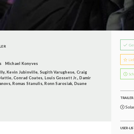
Ge
LER
Lie
s
Michael Konyves
lly
,
Kevin Jubinville
,
Sugith Varughese
,
Craig
Sch
Hattie
,
Conrad Coates
,
Louis Gossett Jr.
,
Damir
anovs
,
Romas Stanulis
,
Ronn Sarosiak
,
Duane
TRAILER 
Sola
USER-LI