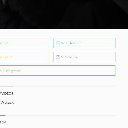
sehen
Will ich sehen
blingsfilm
Sammlung
aue ich gerade
/ VIDEOS
r Attack
STEN