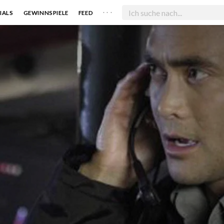
. . .
IALS
GEWINNSPIELE
FEED