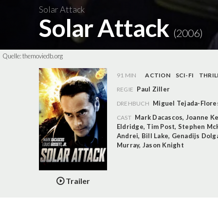
Solar Attack
Solar Attack
(2006)
Quelle:
themoviedb.org
91 MIN
ACTION
SCI-FI
THRIL
Paul Ziller
REGIE
Miguel Tejada-Flore
DREHBUCH
Mark Dacascos
,
Joanne Ke
CAST
Eldridge
,
Tim Post
,
Stephen Mc
Andrei
,
Bill Lake
,
Genadijs Dolg
Murray
,
Jason Knight
Trailer