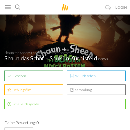
LOGIN
Shaun the Sheep: The Beast of Mossy Bottom
Shaun das Schaf – Spuk im Kürbisfeld
(2026)
Gesehen
Will ich sehen
Lieblingsfilm
Sammlung
Schaue ich gerade
Deine Bewertung: 0