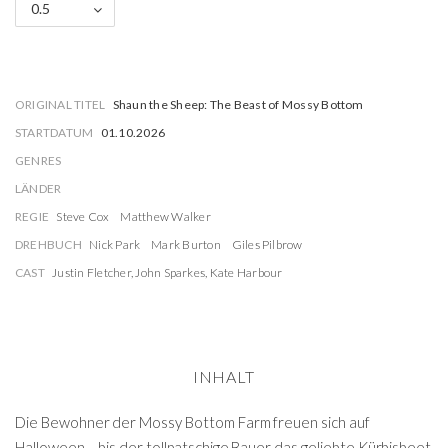
0.5
ORIGINAL TITEL
Shaun the Sheep: The Beast of Mossy Bottom
STARTDATUM
01.10.2026
GENRES
LÄNDER
REGIE
Steve Cox
Matthew Walker
DREHBUCH
Nick Park
Mark Burton
Giles Pilbrow
CAST
Justin Fletcher
,
John Sparkes
,
Kate Harbour
INHALT
Die Bewohner der Mossy Bottom Farm freuen sich auf
Halloween – bis der tollpatschige Bauer das geliebte Kürbisbeet