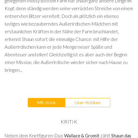
gelegenen Mossy Bottom Farm hat Shaun ganz andere Dinge im
Kopf, denn ständig werden seine verrückten Streiche von einem
entnervten Bitzer vereitelt. Doch als plötzlich ein ebenso
lustiges wie bezauberndes Außerirdischen-Mädchen mit
erstaunlichen Kräften in der Nähe der Farm bruchlandet,
erkennt Shaun sofort die einmalige Chance: mit Hilfe der
Außerirdischen kann er jede Menge neuer Späße und
Abenteuer anstellen! Gleichzeitig ist es aber auch der Beginn
einer Mission, die Außerirdische wieder sicher nach Hause zu
bringen...
MB-Kritik
User-Kritiken
KRITIK
Neben dem Knetfiguren-Duo
Wallace & Gromit
zählt
Shaun das