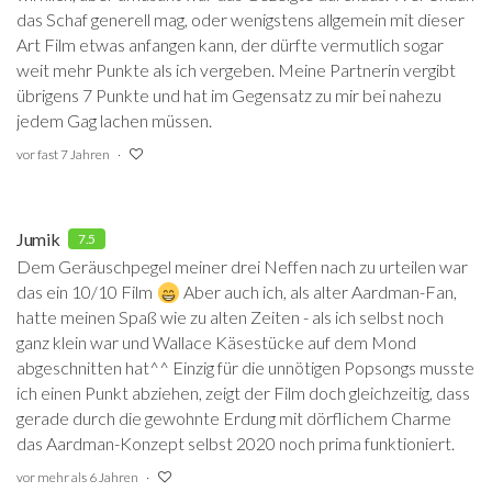
das Schaf generell mag, oder wenigstens allgemein mit dieser
Art Film etwas anfangen kann, der dürfte vermutlich sogar
weit mehr Punkte als ich vergeben. Meine Partnerin vergibt
übrigens 7 Punkte und hat im Gegensatz zu mir bei nahezu
jedem Gag lachen müssen.
vor fast 7 Jahren
Jumik
7.5
Dem Geräuschpegel meiner drei Neffen nach zu urteilen war
das ein 10/10 Film
Aber auch ich, als alter Aardman-Fan,
hatte meinen Spaß wie zu alten Zeiten - als ich selbst noch
ganz klein war und Wallace Käsestücke auf dem Mond
abgeschnitten hat^^ Einzig für die unnötigen Popsongs musste
ich einen Punkt abziehen, zeigt der Film doch gleichzeitig, dass
gerade durch die gewohnte Erdung mit dörflichem Charme
das Aardman-Konzept selbst 2020 noch prima funktioniert.
vor mehr als 6 Jahren