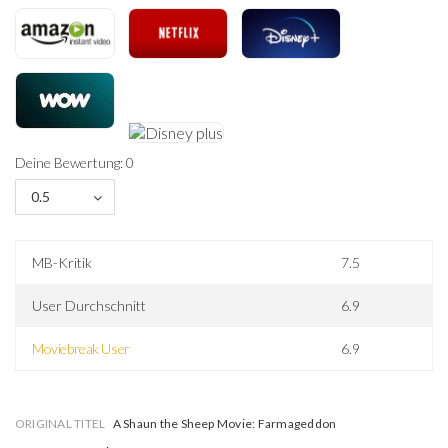
Deine Bewertung: 0
0.5
MB-Kritik
7.5
User Durchschnitt
6.9
Moviebreak User
6.9
ORIGINAL TITEL
A Shaun the Sheep Movie: Farmageddon