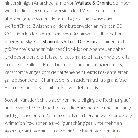
hintersinnigen Anarchocharme von
Wallace & Gromit
, dennoch
wusste die aufgemotzte Version der TV-Serie damit zu
überzeugen, dass man deren Erfolgsformel konsequent
weiterführte. Zwischen all dem butterweich animierten 3D-
CGI-Einerlei der Konkurrenz von Dreamworks, Illumination
oder Blue Sky, kam
Shaun das Schaf -Der Film
als immer noch
größtenteils handanimiertes Stop-Motion Abenteuer daher.
Und besonders die Tatsache, dass man die Figuren wie bereits
in der Serie allenfalls mit Tier-und Grunzlauten agieren ließ,
verströmte angesichts der allgemeinen Hektik im Genre einen
ganz besonderen Charme, der sich zudem auch als grandiose
Hommage an die Stummfilm-Ära verstehen ließ.
Sowohl künstlerisch als auch kommerziell ging die Rechnung auf
und bewahrte das Traditionsstudio Aardman, die nach auf lange
Sicht gescheiterten Partnerschaften mit Dreamworks und Sony
Animation inzwischen als völlig unabhängiges Unternehmen
agieren, damit vermutlich auch ein Stück weit vor dem Aus.