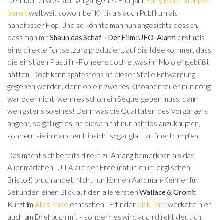
Dennoch erwies sich vergangenes Frühjahr
Early Man - Steinzeit
bereit
weltweit sowohl bei Kritik als auch Publikum als
handfester Flop. Und so könnte man nun angesichts dessen,
dass man mit
Shaun das Schaf - Der Film: UFO-Alarm
erstmals
eine direkte Fortsetzung produziert, auf die Idee kommen, dass
die einstigen Plastillin-Pioneere doch etwas ihr Mojo eingebüßt
hätten. Doch kann spätestens an dieser Stelle Entwarnung
gegeben werden, denn ob ein zweites Kinoabenteuer nun nötig
war oder nicht: wenn es schon ein Sequel geben muss, dann
wenigstens so eines! Denn was die Qualitäten des Vorgängers
angeht, so gelingt es, an diese nicht nur nahtlos anzuknüpfen,
sondern sie in mancher Hinsicht sogar glatt zu übertrumpfen.
Das macht sich bereits direkt zu Anfang bemerkbar, als das
Alienmädchen LU-LA auf der Erde (natürlich im englischen
Bristol!) bruchlandet. Nicht nur können Aardman-Kenner für
Sekunden einen Blick auf den allerersten
Wallace & Gromit
Kurzfilm
Alles Käse
erhaschen - Erfinder
Nick Park
werkelte hier
auch am Drehbuch mit - sondern es wird auch direkt deutlich,