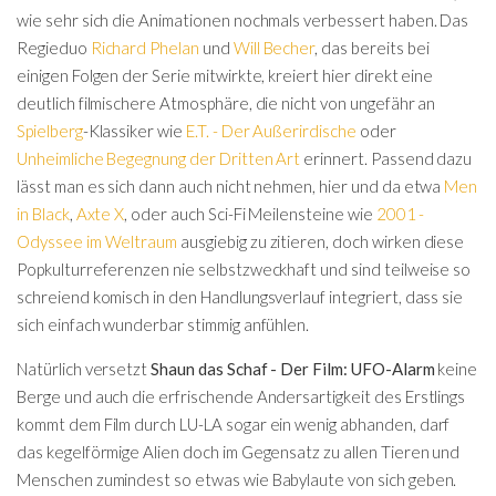
wie sehr sich die Animationen nochmals verbessert haben. Das
Regieduo
Richard Phelan
und
Will Becher
, das bereits bei
einigen Folgen der Serie mitwirkte, kreiert hier direkt eine
deutlich filmischere Atmosphäre, die nicht von ungefähr an
Spielberg
-Klassiker wie
E.T. - Der Außerirdische
oder
Unheimliche Begegnung der Dritten Art
erinnert. Passend dazu
lässt man es sich dann auch nicht nehmen, hier und da etwa
Men
in Black
,
Axte X
, oder auch Sci-Fi Meilensteine wie
2001 -
Odyssee im Weltraum
ausgiebig zu zitieren, doch wirken diese
Popkulturreferenzen nie selbstzweckhaft und sind teilweise so
schreiend komisch in den Handlungsverlauf integriert, dass sie
sich einfach wunderbar stimmig anfühlen.
Natürlich versetzt
Shaun das Schaf - Der Film: UFO-Alarm
keine
Berge und auch die erfrischende Andersartigkeit des Erstlings
kommt dem Film durch LU-LA sogar ein wenig abhanden, darf
das kegelförmige Alien doch im Gegensatz zu allen Tieren und
Menschen zumindest so etwas wie Babylaute von sich geben.