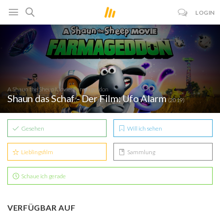
LOGIN
A Shaun the Sheep Movie: Farmageddon
Shaun das Schaf - Der Film: Ufo Alarm
(2019)
Gesehen
Will ich sehen
Lieblingsfilm
Sammlung
Schaue ich gerade
VERFÜGBAR AUF