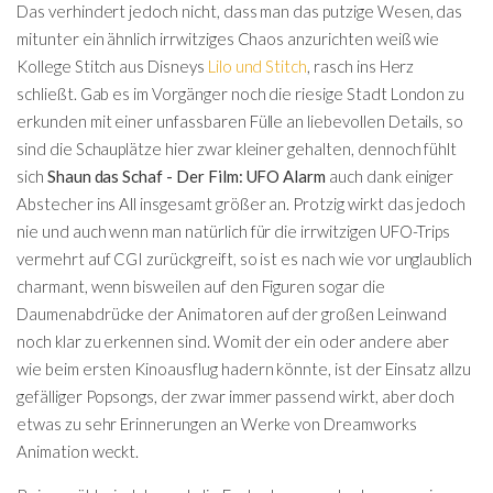
Das verhindert jedoch nicht, dass man das putzige Wesen, das
mitunter ein ähnlich irrwitziges Chaos anzurichten weiß wie
Kollege Stitch aus Disneys
Lilo und Stitch
, rasch ins Herz
schließt. Gab es im Vorgänger noch die riesige Stadt London zu
erkunden mit einer unfassbaren Fülle an liebevollen Details, so
sind die Schauplätze hier zwar kleiner gehalten, dennoch fühlt
sich
Shaun das Schaf - Der Film: UFO Alarm
auch dank einiger
Abstecher ins All insgesamt größer an. Protzig wirkt das jedoch
nie und auch wenn man natürlich für die irrwitzigen UFO-Trips
vermehrt auf CGI zurückgreift, so ist es nach wie vor unglaublich
charmant, wenn bisweilen auf den Figuren sogar die
Daumenabdrücke der Animatoren auf der großen Leinwand
noch klar zu erkennen sind. Womit der ein oder andere aber
wie beim ersten Kinoausflug hadern könnte, ist der Einsatz allzu
gefälliger Popsongs, der zwar immer passend wirkt, aber doch
etwas zu sehr Erinnerungen an Werke von Dreamworks
Animation weckt.