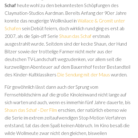
Schaf
heute wohl zu den bekanntesten Schöpfungen des
Claymation-Studios Aardman. Bereits Anfang der 90er Jahre
konnte das neugierige Wollknäuel in
Wallace & Gromit unter
Schafen
sein Debüt feiern, doch wirklich rund ging es erst ab
2007, als die Spin-off Serie
Shaun das Schaf
erstmals
ausgestrahlt wurde. Seitdem sind der kecke Shaun, der Hund
Bitzer sowie der trottelige Farmer nicht mehr aus der
deutschen TV-Landschaft wegzudenken, vor allem seit die
kurzweiligen Abenteuer auf dem Bauernhof fester Bestandteil
des Kinder-Kultklassikers
Die Sendung mit der Maus
wurden.
Für gewöhnlich lässt dann auch der Sprung vom
Fernsehbildschirm auf die große Kinoleinwand nicht lange auf
sich warten und auch, wenn es immerhin fünf Jahre dauerte, bis
Shaun das Schaf - Der Film
erschien, der natürlich ebenso wie
die Serie im extrem zeitaufwendigen Stop-Motion Verfahren
entstand, tat das dem Spaß keinen Abbruch. Im Kino besaß die
wilde Wollmeute zwar nicht den gleichen, bisweilen