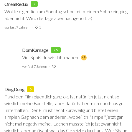
OnealRedux
7
Wollte eigentlich am Sonntag schon mit meinem Sohn rein, ging
aber nicht. Wird die Tage aber nachgeholt. :-)
vor fast 7 Jahren
1
DomKarnage
7.5
Viel Spaß, du wirst ihn haben!
vor fast 7 Jahren
DingDong
6
Fand den Film eigentlich ganz ok. Ist natürlich jetzt nicht so
wirklich meine Baustelle, aber dafür hat er mich durchaus gut
unterhalten. Der Film ist recht kurzweilig und bietet einen
simplen Gag nach dem anderen...wobei ich "simpel" jetzt gar
nicht mal negativ meine. Lachen musste ich jetzt zwar nicht
wirklich, aber amüsant war das Gezeigte durchaus. Wer Shaun