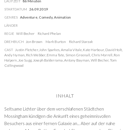
LAUFZEIT
86 Minuten
STARTDATUM
26.09.2019
GENRES
Adventure, Comedy, Animation
LÄNDER
REGIE
Will Becher
Richard Phelan
DREHBUCH
Jon Brown
Mark Burton
Richard Starzak
CAST
Justin Fletcher
,
John Sparkes
,
Amalia Vitale
,
Kate Harbour
,
David Holt
,
Andy Nyman
,
Rich Webber
,
Emma Tate
,
Simon Greenall
,
Chris Morrell
,
Ron
Halpern
,
Joe Sugg
,
Joseph Balderrama
,
Antony Bayman
,
Will Becher
,
Tom
Collingwood
INHALT
Seltsame Lichter über dem verschlafenen Städtchen
Mossingham kündigen die Ankunft eines geheimnisvollen
Besuchers aus einer fernen Galaxie an... Aber auf der nahe