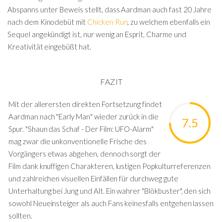
Abspanns unter Beweis stellt, dass Aardman auch fast 20 Jahre
nach dem Kinodebüt mit
Chicken Run
, zu welchem ebenfalls ein
Sequel angekündigt ist, nur wenig an Esprit, Charme und
Kreativität eingebüßt hat.
FAZIT
Mit der allerersten direkten Fortsetzung findet
Aardman nach "Early Man" wieder zurück in die
7.5
Spur. "Shaun das Schaf - Der Film: UFO-Alarm"
mag zwar die unkonventionelle Frische des
Vorgängers etwas abgehen, dennoch sorgt der
Film dank knuffigen Charakteren, lustigen Popkulturreferenzen
und zahlreichen visuellen Einfällen für durchweg gute
Unterhaltung bei Jung und Alt. Ein wahrer "Blökbuster", den sich
sowohl Neueinsteiger als auch Fans keinesfalls entgehen lassen
sollten.