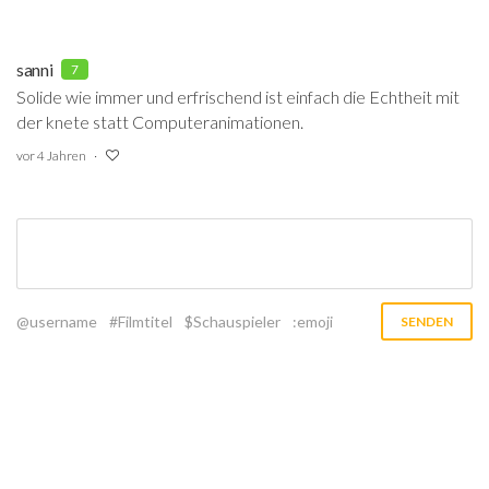
sanni
7
Solide wie immer und erfrischend ist einfach die Echtheit mit
der knete statt Computeranimationen.
vor 4 Jahren
@username
#Filmtitel
$Schauspieler
:emoji