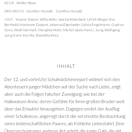
REGIE
Walter Boos
DREHBUCH
Günther Hunold
Günther Hunold
CAST
Yvonne Dwyer
,
Willy Adler
,
Sascha Atzenbeck
,
Ulrich Beiger
,
Eva
Berthold
,
Marianne Dupont
,
Johanna Ebertseder
,
Sylvia Engelmann
,
Gudrun
Grau
,
Wolf Harnisch
,
Margitta Hofer
,
Michel Jacot
,
Hans J. Jung
,
Wolfgang
Jung
,
Karin Kernke
,
Roswitha Krey
INHALT
Der 12. und vorletzte Schulmädchenreport widmet sich den
Abenteuern junger Mädchen auf der Suche nach Liebe, zeigt
aber auch die Folgen falscher Zuneigung, wie bei der
Halbwaisen Anne, deren Gefühle für ihren großen Bruder weit
über das Erlaubte hinausgehen. Dagegen endet der Ausflug
einer Schulklasse, angeregt durch die versteckte Beobachtung
eines leidenschaftlichen Paares, als fröhliche Liebesfahrt. Eine
Überraschung ganz anderer Art erlebt die junge Gabi, die mit