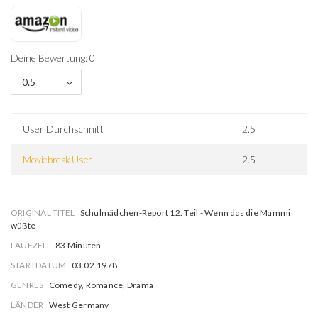
Deine Bewertung: 0
0.5
User Durchschnitt
2.5
Moviebreak User
2.5
ORIGINAL TITEL
Schulmädchen-Report 12. Teil - Wenn das die Mammi
wüßte
LAUFZEIT
83 Minuten
STARTDATUM
03.02.1978
GENRES
Comedy, Romance, Drama
LÄNDER
West Germany