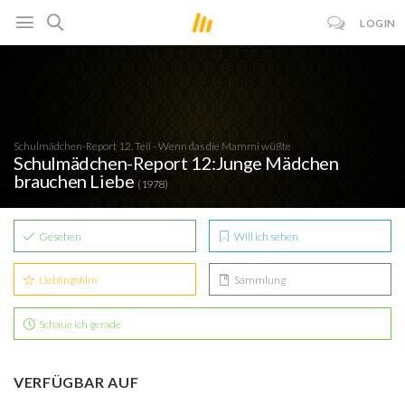
LOGIN
Schulmädchen-Report 12. Teil - Wenn das die Mammi wüßte
Schulmädchen-Report 12:Junge Mädchen
brauchen Liebe
(1978)
Gesehen
Will ich sehen
Lieblingsfilm
Sammlung
Schaue ich gerade
VERFÜGBAR AUF