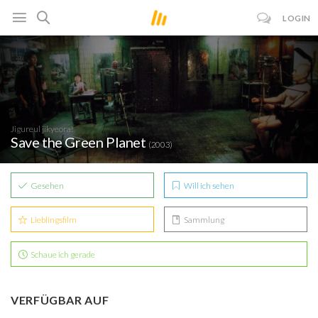
LOGIN
Jigureul jikyeora!
Save the Green Planet
(2003)
Gesehen
Will ich sehen
Lieblingsfilm
Sammlung
Schaue ich gerade
VERFÜGBAR AUF