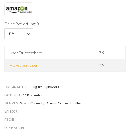
Deine Bewertung: 0
0.5
User Durchschnitt
7.9
Moviebreak User
7.9
ORIGINAL TITEL
Jigureul jikyeora!
LAUFZEIT
118 Minuten
GENRES
Sci-Fi, Comedy, Drama, Crime, Thriller
LÄNDER
REGIE
DREHBUCH