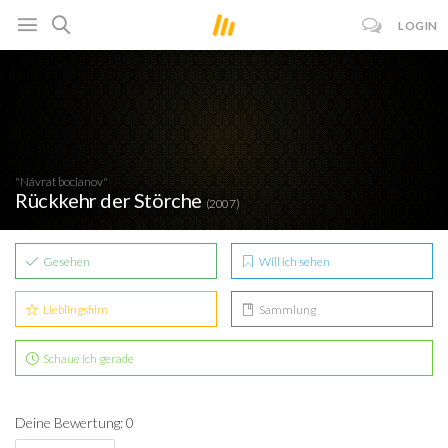
LOGIN
"Návrat bocianov"
Rückkehr der Störche
(2007)
Gesehen
Will ich sehen
Lieblingsfilm
Sammlung
Schaue ich gerade
Deine Bewertung: 0