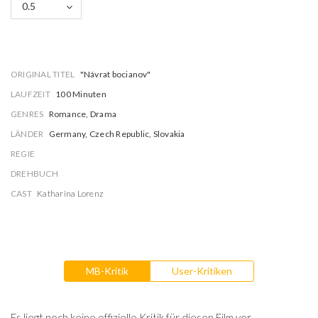
0.5
ORIGINAL TITEL
"Návrat bocianov"
LAUFZEIT
100 Minuten
GENRES
Romance, Drama
LÄNDER
Germany, Czech Republic, Slovakia
REGIE
DREHBUCH
CAST
Katharina Lorenz
MB-Kritik
User-Kritiken
Es liegt noch keine offizielle Kritik für diesen Film vor.