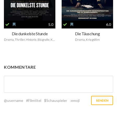
5.0
6.0
Die dunkelste Stunde
Die Täuschung
Drama, Thriller, Historie, Biografie, Kriegsfilm, Family
Drama, Kriegsfilm
KOMMENTARE
@username
#Filmtitel
$Schauspieler
:emoji