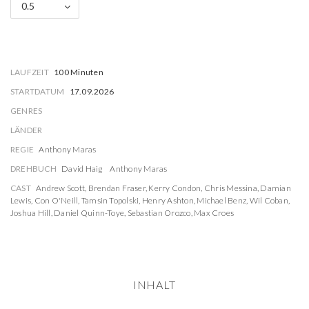
0.5
LAUFZEIT
100 Minuten
STARTDATUM
17.09.2026
GENRES
LÄNDER
REGIE
Anthony Maras
DREHBUCH
David Haig
Anthony Maras
CAST
Andrew Scott
,
Brendan Fraser
,
Kerry Condon
,
Chris Messina
,
Damian
Lewis
,
Con O'Neill
,
Tamsin Topolski
,
Henry Ashton
,
Michael Benz
,
Wil Coban
,
Joshua Hill
,
Daniel Quinn-Toye
,
Sebastian Orozco
,
Max Croes
INHALT