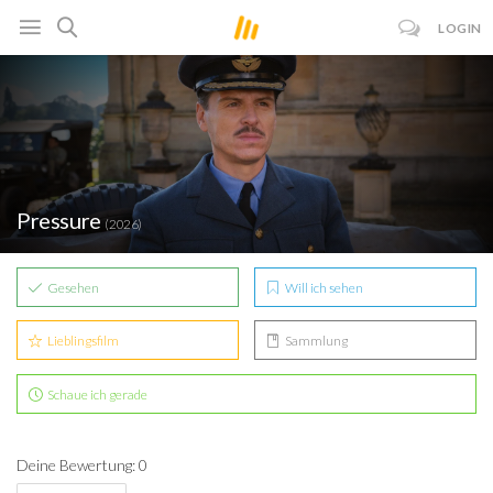
LOGIN
Pressure
(2026)
Gesehen
Will ich sehen
Lieblingsfilm
Sammlung
Schaue ich gerade
Deine Bewertung: 0