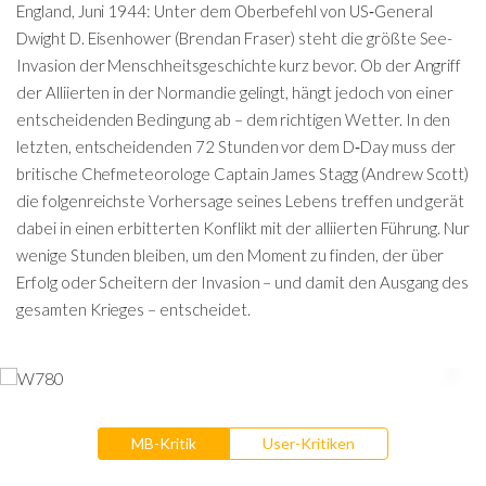
England, Juni 1944: Unter dem Oberbefehl von US‑General
Dwight D. Eisenhower (Brendan Fraser) steht die größte See-
Invasion der Menschheitsgeschichte kurz bevor. Ob der Angriff
der Alliierten in der Normandie gelingt, hängt jedoch von einer
entscheidenden Bedingung ab – dem richtigen Wetter. In den
letzten, entscheidenden 72 Stunden vor dem D‑Day muss der
britische Chefmeteorologe Captain James Stagg (Andrew Scott)
die folgenreichste Vorhersage seines Lebens treffen und gerät
dabei in einen erbitterten Konflikt mit der alliierten Führung. Nur
wenige Stunden bleiben, um den Moment zu finden, der über
Erfolg oder Scheitern der Invasion – und damit den Ausgang des
gesamten Krieges – entscheidet.
MB-Kritik
User-Kritiken