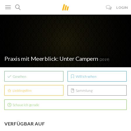
LOGIN
Praxis mit Meerblick: Unter Campern
(2019)
Gesehen
Will ich sehen
Lieblingsfilm
Sammlung
Schaue ich gerade
VERFÜGBAR AUF