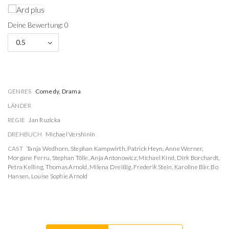
Deine Bewertung: 0
0.5
GENRES
Comedy, Drama
LÄNDER
REGIE
Jan Ruzicka
DREHBUCH
Michael Vershinin
CAST
Tanja Wedhorn
,
Stephan Kampwirth
,
Patrick Heyn
,
Anne Werner
,
Morgane Ferru
,
Stephan Tölle
,
Anja Antonowicz
,
Michael Kind
,
Dirk Borchardt
,
Petra Kelling
,
Thomas Arnold
,
Milena Dreißig
,
Frederik Stein
,
Karoline Bär
,
Bo
Hansen
,
Louise Sophie Arnold