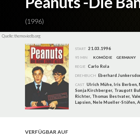
Peanuts -Die Bank
(1996)
Quelle:
themoviedb.org
21.03.1996
START
95 MIN
KOMÖDIE
GERMANY
Carlo Rola
REGIE
Eberhard Junkersdo
DREHBUCH
Ulrich Mühe
,
Iris Berben
,
CAST
Sonja Kirchberger
,
Traugott Bu
Richter
,
Thomas Bestvater
,
Val
Lapsien
,
Nele Mueller-Stöfen
,
A
VERFÜGBAR AUF