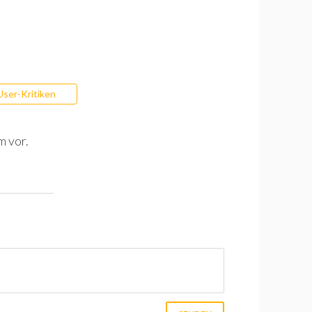
User-Kritiken
m vor.