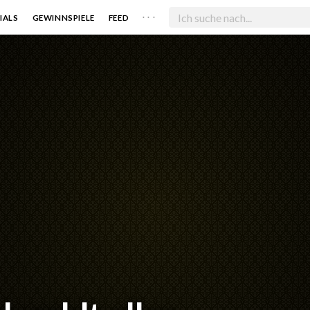
. . .
IALS
GEWINNSPIELE
FEED