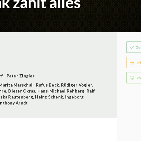
 zahlt alles
Ge
Lie
rf
Peter Zingler
Sch
Marita Marschall
,
Rufus Beck
,
Rüdiger Vogler
,
hre
,
Dieter Okras
,
Hans-Michael Rehberg
,
Ralf
eska Rautenberg
,
Heinz Schenk
,
Ingeborg
nthony Arndt