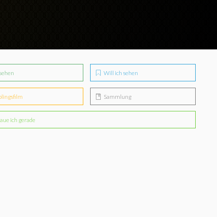
sehen
Will ich sehen
blingsfilm
Sammlung
aue ich gerade