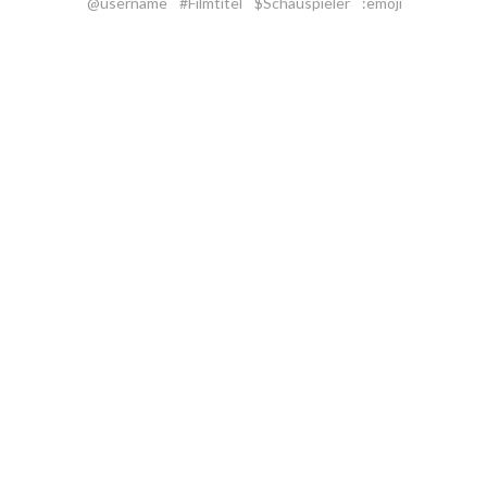
@username
#Filmtitel
$Schauspieler
:emoji