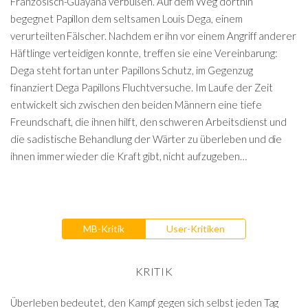
Französisch-Guayana verbüßen. Auf dem Weg dorthin
begegnet Papillon dem seltsamen Louis Dega, einem
verurteilten Fälscher. Nachdem er ihn vor einem Angriff anderer
Häftlinge verteidigen konnte, treffen sie eine Vereinbarung:
Dega steht fortan unter Papillons Schutz, im Gegenzug
finanziert Dega Papillons Fluchtversuche. Im Laufe der Zeit
entwickelt sich zwischen den beiden Männern eine tiefe
Freundschaft, die ihnen hilft, den schweren Arbeitsdienst und
die sadistische Behandlung der Wärter zu überleben und die
ihnen immer wieder die Kraft gibt, nicht aufzugeben…
MB-Kritik
User-Kritiken
KRITIK
Überleben bedeutet, den Kampf gegen sich selbst jeden Tag