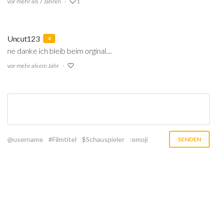
vor mehr als 7 Jahren
1
Uncut123
4
ne danke ich bleib beim orginal....
vor mehr als ein Jahr
@username
#Filmtitel
$Schauspieler
:emoji