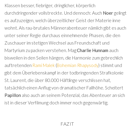
Klassen besser, fiebriger, dringlicher, körperlich
durchdringender vollstreckte. Und dennoch: Auch
Noer
gelingt
es aufzuzeigen, welch überzeitlicher Geist der Materie inne
wohnt. Als rau-brutales Männerabenteuer nämlich gibt es auch
unter seiner Regie durchaus einnehmende Phasen, die den
Zuschauer im stetigen Wechsel aus Freundschaft und
Martyrium zu packen verstehen. Mag
Charlie Hunnam
auch
bisweilen in den Seilen hängen, die Harmonie zum gebrechlich
auftretenden
Rami Malek
(
Bohemian Rhapysody
) stimmt und
gibt dem Überlebenskampf in der todbringenden Strafkolonie
St. Laurent, die über 80.000 Häftlinge verschlissen hat,
tatsächlich einen Anflug von dramatischer Fallhöhe. Scheitert
Papillon
also auch an seinem Potenzial, das Abenteuer an sich
ist in dieser Verfilmung doch immer noch gegenwärtig.
FAZIT