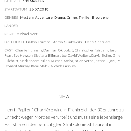
LAUFZEIT
133 Minuten
STARTDATUM
26.07.2018
GENRES
Mystery, Adventure, Drama, Crime, Thriller, Biography
LÄNDER
REGIE
Michael Noer
DREHBUCH
Dalton Trumbo
Aaron Guzikowski
Henri Charrière
CAST
Charlie Hunnam
,
Damijan Oklopdžić
,
Christopher Fairbank
,
Jason
Ryan
,
Eve Hewson
,
Sladjana Biljman
,
Joe David Walters
,
David Stoller
,
Gilly
Gilchrist
,
Mark Robert Pullen
,
Michael Socha
,
Brian Vernel
,
Renne Gjoni
,
Paul
Leonard Murray
,
Rami Malek
,
Nicholas Asbury
INHALT
Henri „Papillon“ Charrière wird im Frankreich der 30er Jahre zu
Unrecht wegen Mordes verurteilt und muss seine lebenslange
Haftstrafe in der berüchtigten Strafkolonie St. Laurent in