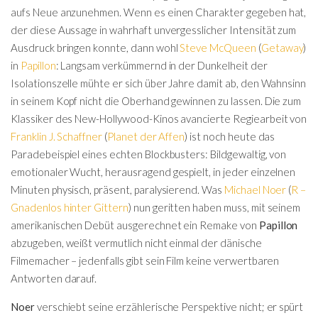
aufs Neue anzunehmen. Wenn es einen Charakter gegeben hat,
der diese Aussage in wahrhaft unvergesslicher Intensität zum
Ausdruck bringen konnte, dann wohl
Steve McQueen
(
Getaway
)
in
Papillon
: Langsam verkümmernd in der Dunkelheit der
Isolationszelle mühte er sich über Jahre damit ab, den Wahnsinn
in seinem Kopf nicht die Oberhand gewinnen zu lassen. Die zum
Klassiker des New-Hollywood-Kinos avancierte Regiearbeit von
Franklin J. Schaffner
(
Planet der Affen
) ist noch heute das
Paradebeispiel eines echten Blockbusters: Bildgewaltig, von
emotionaler Wucht, herausragend gespielt, in jeder einzelnen
Minuten physisch, präsent, paralysierend. Was
Michael Noer
(
R –
Gnadenlos hinter Gittern
) nun geritten haben muss, mit seinem
amerikanischen Debüt ausgerechnet ein Remake von
Papillon
abzugeben, weißt vermutlich nicht einmal der dänische
Filmemacher – jedenfalls gibt sein Film keine verwertbaren
Antworten darauf.
Noer
verschiebt seine erzählerische Perspektive nicht; er spürt