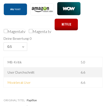
Deine Bewertung: 0
0.5
MB-Kritik
5.0
User Durchschnitt
6.6
Moviebreak User
6.6
ORIGINAL TITEL
Papillon