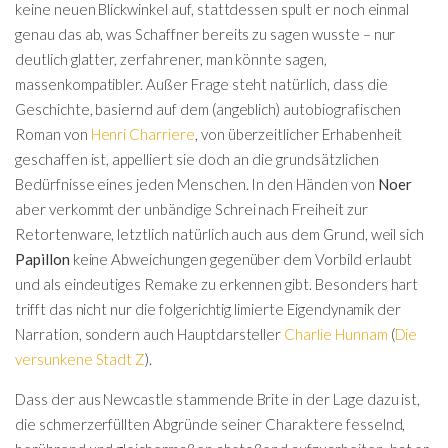
keine neuen Blickwinkel auf, stattdessen spult er noch einmal
genau das ab, was Schaffner bereits zu sagen wusste – nur
deutlich glatter, zerfahrener, man könnte sagen,
massenkompatibler. Außer Frage steht natürlich, dass die
Geschichte, basiernd auf dem (angeblich) autobiografischen
Roman von
Henri Charriere
, von überzeitlicher Erhabenheit
geschaffen ist, appelliert sie doch an die grundsätzlichen
Bedürfnisse eines jeden Menschen. In den Händen von
Noer
aber verkommt der unbändige Schrei nach Freiheit zur
Retortenware, letztlich natürlich auch aus dem Grund, weil sich
Papillon
keine Abweichungen gegenüber dem Vorbild erlaubt
und als eindeutiges Remake zu erkennen gibt. Besonders hart
trifft das nicht nur die folgerichtig limierte Eigendynamik der
Narration, sondern auch Hauptdarsteller
Charlie Hunnam
(
Die
versunkene Stadt Z
).
Dass der aus Newcastle stammende Brite in der Lage dazu ist,
die schmerzerfüllten Abgründe seiner Charaktere fesselnd,