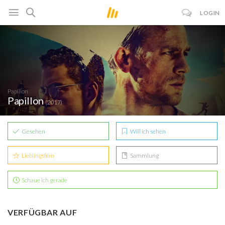
LOGIN
Papillon
Papillon
(2017)
Gesehen
Will ich sehen
Lieblingsfilm
Sammlung
Schaue ich gerade
VERFÜGBAR AUF