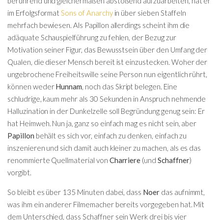
berührend und gleichermaßen abstoßend aufzuarbeiten, hat er
im Erfolgsformat
Sons of Anarchy
in über sieben Staffeln
mehrfach bewiesen. Als Papillon allerdings scheint ihm die
adäquate Schauspielführung zu fehlen, der Bezug zur
Motivation seiner Figur, das Bewusstsein über den Umfang der
Qualen, die dieser Mensch bereit ist einzustecken. Woher der
ungebrochene Freiheitswille seine Person nun eigentlich rührt,
können weder
Hunnam
, noch das Skript belegen. Eine
schludrige, kaum mehr als 30 Sekunden in Anspruch nehmende
Halluzination in der Dunkelzelle soll Begründung genug sein: Er
hat Heimweh. Nun ja, ganz so einfach mag es nicht sein, aber
Papillon
behält es sich vor, einfach zu denken, einfach zu
inszenieren und sich damit auch kleiner zu machen, als es das
renommierte Quellmaterial von
Charriere
(und
Schaffner
)
vorgibt.
So bleibt es über 135 Minuten dabei, dass
Noer
das aufnimmt,
was ihm ein anderer Filmemacher bereits vorgegeben hat. Mit
dem Unterschied, dass Schaffner sein Werk drei bis vier