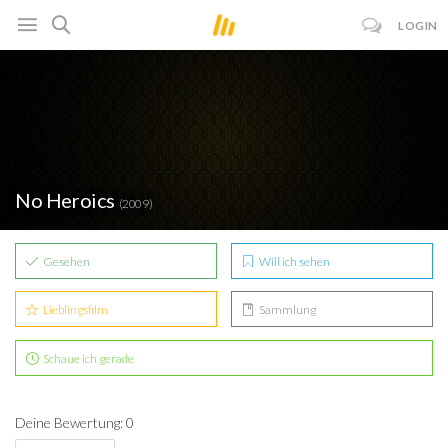
LOGIN
No Heroics
(2009)
Gesehen
Will ich sehen
Lieblingsfilm
Sammlung
Schaue ich gerade
Deine Bewertung: 0