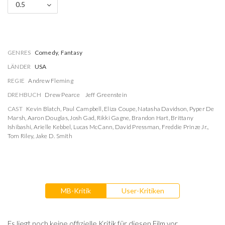
0.5
GENRES
Comedy, Fantasy
LÄNDER
USA
REGIE
Andrew Fleming
DREHBUCH
Drew Pearce
Jeff Greenstein
CAST
Kevin Blatch
,
Paul Campbell
,
Eliza Coupe
,
Natasha Davidson
,
Pyper De
Marsh
,
Aaron Douglas
,
Josh Gad
,
Rikki Gagne
,
Brandon Hart
,
Brittany
Ishibashi
,
Arielle Kebbel
,
Lucas McCann
,
David Pressman
,
Freddie Prinze Jr.
,
Tom Riley
,
Jake D. Smith
MB-Kritik
User-Kritiken
Es liegt noch keine offizielle Kritik für diesen Film vor.