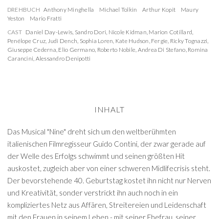
DREHBUCH
Anthony Minghella
Michael Tolkin
Arthur Kopit
Maury
Yeston
Mario Fratti
CAST
Daniel Day-Lewis
,
Sandro Dori
,
Nicole Kidman
,
Marion Cotillard
,
Penélope Cruz
,
Judi Dench
,
Sophia Loren
,
Kate Hudson
,
Fergie
,
Ricky Tognazzi
,
Giuseppe Cederna
,
Elio Germano
,
Roberto Nobile
,
Andrea Di Stefano
,
Romina
Carancini
,
Alessandro Denipotti
INHALT
Das Musical "Nine" dreht sich um den weltberühmten
italienischen Filmregisseur Guido Contini, der zwar gerade auf
der Welle des Erfolgs schwimmt und seinen größten Hit
auskostet, zugleich aber von einer schweren Midlifecrisis steht.
Der bevorstehende 40. Geburtstag kostet ihn nicht nur Nerven
und Kreativität, sonder verstrickt ihn auch noch in ein
kompliziertes Netz aus Affären, Streitereien und Leidenschaft
mit den Frauen in seinem Leben - mit seiner Ehefrau, seiner