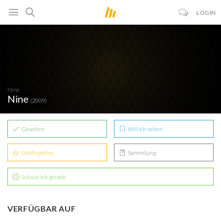
LOGIN
Nine
Nine
(2009)
Gesehen
Will ich sehen
Lieblingsfilm
Sammlung
Schaue ich gerade
VERFÜGBAR AUF