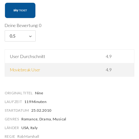
Deine Bewertung: 0
0.5
User Durchschnitt
4.9
Moviebreak User
4.9
ORIGINAL TITEL
Nine
LAUFZEIT
119 Minuten
STARTDATUM
25.02.2010
GENRES
Romance, Drama, Musical
LÄNDER
USA, Italy
REGIE
Rob Marshall