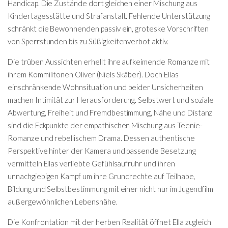
Handicap. Die Zustände dort gleichen einer Mischung aus
Kindertagesstätte und Strafanstalt. Fehlende Unterstützung
schränkt die Bewohnenden passiv ein, groteske Vorschriften
von Sperrstunden bis zu Süßigkeitenverbot aktiv.
Die trüben Aussichten erhellt ihre aufkeimende Romanze mit
ihrem Kommilitonen Oliver (Niels Skåber). Doch Ellas
einschränkende Wohnsituation und beider Unsicherheiten
machen Intimität zur Herausforderung. Selbstwert und soziale
Abwertung, Freiheit und Fremdbestimmung, Nähe und Distanz
sind die Eckpunkte der empathischen Mischung aus Teenie-
Romanze und rebellischem Drama. Dessen authentische
Perspektive hinter der Kamera und passende Besetzung
vermitteln Ellas verliebte Gefühlsaufruhr und ihren
unnachgiebigen Kampf um ihre Grundrechte auf Teilhabe,
Bildung und Selbstbestimmung mit einer nicht nur im Jugendfilm
außergewöhnlichen Lebensnähe.
Die Konfrontation mit der herben Realität öffnet Ella zugleich