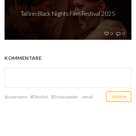
Tallinn Black Nights Film Festival 2025
0
0
KOMMENTARE
@username
#Filmtitel
$Schauspieler
:emoji