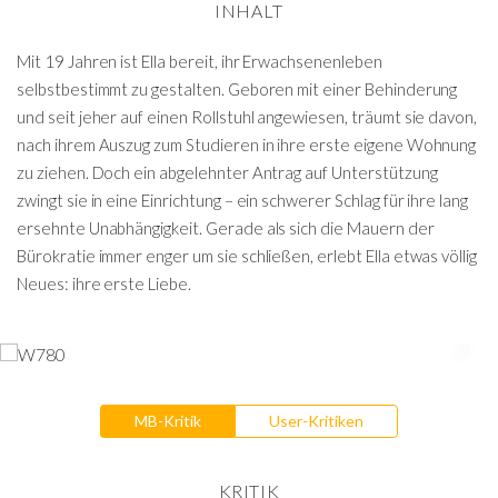
INHALT
Mit 19 Jahren ist Ella bereit, ihr Erwachsenenleben
selbstbestimmt zu gestalten. Geboren mit einer Behinderung
und seit jeher auf einen Rollstuhl angewiesen, träumt sie davon,
nach ihrem Auszug zum Studieren in ihre erste eigene Wohnung
zu ziehen. Doch ein abgelehnter Antrag auf Unterstützung
zwingt sie in eine Einrichtung – ein schwerer Schlag für ihre lang
ersehnte Unabhängigkeit. Gerade als sich die Mauern der
Bürokratie immer enger um sie schließen, erlebt Ella etwas völlig
Neues: ihre erste Liebe.
MB-Kritik
User-Kritiken
KRITIK