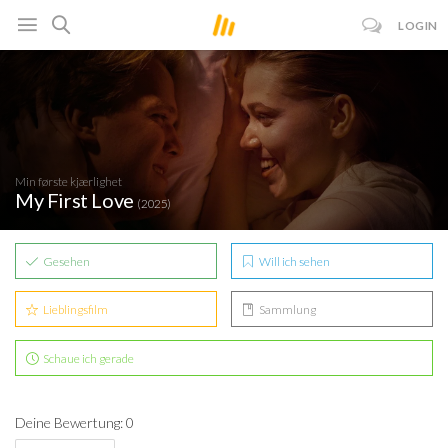
LOGIN
Min første kjærlighet
My First Love
(2025)
Gesehen
Will ich sehen
Lieblingsfilm
Sammlung
Schaue ich gerade
Deine Bewertung: 0