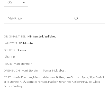
0.5
MB-Kritik
7.0
ORIGINAL TITEL
Min første kjærlighet
LAUFZEIT
90 Minuten
GENRES
Drama
LÄNDER
REGIE
Mari Storstein
DREHBUCH
Mari Storstein
Tomas Myklebost
CAST
Marie Flaatten
,
Niels Halstensen Skåber
,
Jan Gunnar Røise
,
Silje Breivik
,
Silje Storstein
,
Øystein Martinsen
,
Haakon Johannes Kjølberg Hauge
,
Clara
Penzo-Fasting