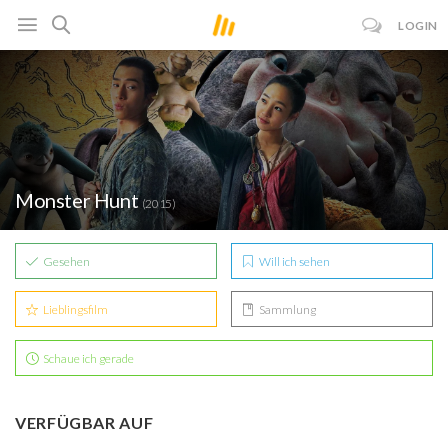
LOGIN
Monster Hunt
(2015)
Gesehen
Will ich sehen
Lieblingsfilm
Sammlung
Schaue ich gerade
VERFÜGBAR AUF