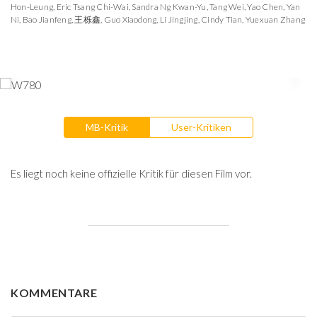
Hon-Leung
,
Eric Tsang Chi-Wai
,
Sandra Ng Kwan-Yu
,
Tang Wei
,
Yao Chen
,
Yan
Ni
,
Bao Jianfeng
,
王栎鑫
,
Guo Xiaodong
,
Li Jingjing
,
Cindy Tian
,
Yuexuan Zhang
MB-Kritik
User-Kritiken
Es liegt noch keine offizielle Kritik für diesen Film vor.
KOMMENTARE