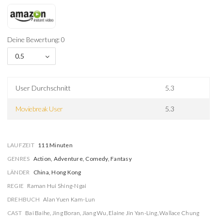
Deine Bewertung: 0
0.5
User Durchschnitt
5.3
Moviebreak User
5.3
LAUFZEIT
111 Minuten
GENRES
Action, Adventure, Comedy, Fantasy
LÄNDER
China, Hong Kong
REGIE
Raman Hui Shing-Ngai
DREHBUCH
Alan Yuen Kam-Lun
CAST
Bai Baihe
,
Jing Boran
,
Jiang Wu
,
Elaine Jin Yan-Ling
,
Wallace Chung