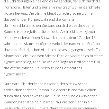
die Schilderungen eines endlos Reisenden, der sich durch die
Korridore, Hallen und Galerien eines prachtvoll eingerichteten
Hotels bewegt. Die Stimme bleibt zunächst isoliert, ohne
dazugehörigen Körper, während die Kamera im
dämmerschlafähnlichen Zustand durch die beschriebenen
Räumlichkeiten gleitet. Die barocke Architektur zeugt von
einem wunderschönen Bauwerk, das aus dem 17. oder 18.
Jahrhundert stammen könnte, wobei der namenlose Erzähler
davon berichtet, schon oft durch dieses gegangen zu sein. Die
Monotonie, die in dessen Stimme liegt, entwickelt sich zu einem
hypnotischen Sog, genauso wie der Regisseur mit seinem Film
das offensichtliche Ziel verfolgt, den Betrachter zu
hypnotisieren.
Kurz darauf ist der Mann zu sehen, der sich zwischen
zahlreichen anderen Person, die ebenfalls anonym bleiben,
durch das Hotel bewegt. Das Ziel seiner ruhelos wirkenden
Wanderungen ist eine hübsche Frau, die der Mann in ein
Gespräch verwickelt. Er versichert ihr, dass sie sich genau ein