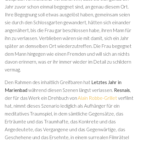
Jahr zuvor schon einmal begegnet sind, an genau diesem Ort.
Ihre Begegnung soll etwas ausgelöst haben, gemeinsam seien
sie durch den Schlossgarten gewandert, hätten sich einander
angenähert, bis die Frau gar beschlossen habe, ihren Mann für
ihn zu verlassen. Verblieben wären sie mit damit, sich ein Jahr
später an demselben Ort wiederzutreffen. Die Frau begegnet
dem Mann hingegen wie einen Fremden und will sich an nichts
davon erinnern, was er ihr immer wieder im Detail zu schildern
vermag.
Den Rahmen des inhaltlich Greifbaren hat
Letztes Jahr in
Marienbad
während diesen Szenen längst verlassen.
Resnais
,
der für das Werk ein Drehbuch von
Alain Robbe-Grillet
verfilmt
hat, nimmt dieses Szenario lediglich als Aufhänger für ein
meditatives Traumspiel, in dem sämtliche Gegensätze, das
Erträumte und das Traumhafte, das Konkrete und das
Angedeutete, das Vergangene und das Gegenwärtige, das
Geschehene und das Ersehnte, in einem surrealen Filmrätsel