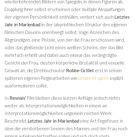
wiederkehrenden Bildern von Spiegeln, in denen Figuren als
Dopplung ihrer selbst erscheinen oder multiple Abspaltungen
der eigenen Persönlichkeit enthüllen, verliert sich auch
Letztes
Jahr in Marienbad
in der labyrinthischen Struktur des eigenen
filmischen Daseins unentwegt selbst. Vage Anzeichen des
Abgründigen, eine Pistole, von der die Frau erschossen wird,
oder das gleißende Licht eines weißen Scheins, der das Bild
mehrfach erhellt und dabei auch einmal das verängstigte
Gesicht der Frau, deuten körperliche Brutalität und sexuelle
Gewalt an, die Drehbuchautor
Robbe-Grillet
erst in seinen
späteren eigenen Regiearbeiten wie
L'éden et après
explizit
ausformulieren sollte.
In
Resnais‘
Film bleiben diese kurzen Anflüge jedoch nichts
weiter als Interpretationsmöglichkeiten in einem an
Interpretationsmöglichkeiten ungemein reichen Werk.
Beschreibt
Letztes Jahr in Marienbad
eine Art Fegefeuer, in
dem die verstorbenen Seelen des Mannes und der Frau noch
einmal aufeinandertreffen sollen und sich doch stets