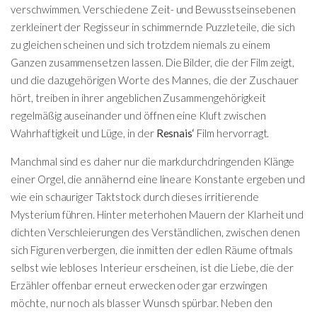
verschwimmen. Verschiedene Zeit- und Bewusstseinsebenen
zerkleinert der Regisseur in schimmernde Puzzleteile, die sich
zu gleichen scheinen und sich trotzdem niemals zu einem
Ganzen zusammensetzen lassen. Die Bilder, die der Film zeigt,
und die dazugehörigen Worte des Mannes, die der Zuschauer
hört, treiben in ihrer angeblichen Zusammengehörigkeit
regelmäßig auseinander und öffnen eine Kluft zwischen
Wahrhaftigkeit und Lüge, in der
Resnais‘
Film hervorragt.
Manchmal sind es daher nur die markdurchdringenden Klänge
einer Orgel, die annähernd eine lineare Konstante ergeben und
wie ein schauriger Taktstock durch dieses irritierende
Mysterium führen. Hinter meterhohen Mauern der Klarheit und
dichten Verschleierungen des Verständlichen, zwischen denen
sich Figuren verbergen, die inmitten der edlen Räume oftmals
selbst wie lebloses Interieur erscheinen, ist die Liebe, die der
Erzähler offenbar erneut erwecken oder gar erzwingen
möchte, nur noch als blasser Wunsch spürbar. Neben den