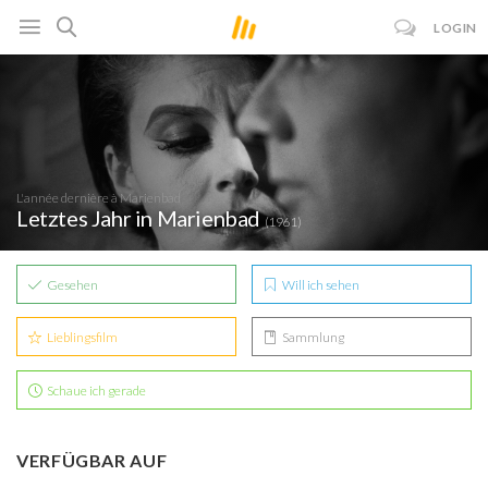
LOGIN
L'année dernière à Marienbad
Letztes Jahr in Marienbad
(1961)
Gesehen
Will ich sehen
Lieblingsfilm
Sammlung
Schaue ich gerade
VERFÜGBAR AUF