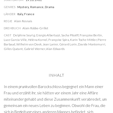
GENRES
Mystery, Romance, Drama
LÄNDER
Italy, France
REGIE
Alain Resnais
DREHBUCH
Alain Robbe-Grillet
CAST
Delphine Seyrig
,
Giorgio Albertazzi
,
Sacha Pitoëff
,
Françoise Bertin
,
Luce Garcia-Ville
,
Héléna Kornel
,
Françoise Spira
,
Karin Toche-Mittler
,
Pierre
Barbaud
,
Wilhelm von Deek
,
Jean Lanier
,
Gérard Lorin
,
Davide Montemurri
,
Gilles Quéant
,
Gabriel Werner
,
Alan Edwards
INHALT
In einem prunkvollen Barockschloss begegnet ein Mann einer
Frau und erzählt ihr, sie hätten vor einem Jahr eine Affäre
miteinander gehabt und diese Zusammenkunft verabredet, um
gemeinsam ein neues Leben zu beginnen. Obwohl die Frau, die
sich in Begleitung eines anderen Mannes befindet, sich