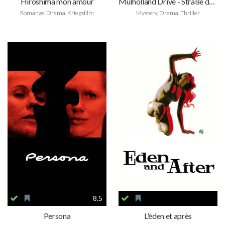
Hiroshima mon amour
Mulholland Drive - Straße der Finsternis
Romanze, Drama, Kriegsfilm
Mystery, Drama, Thriller
8.5
Persona
L'éden et après