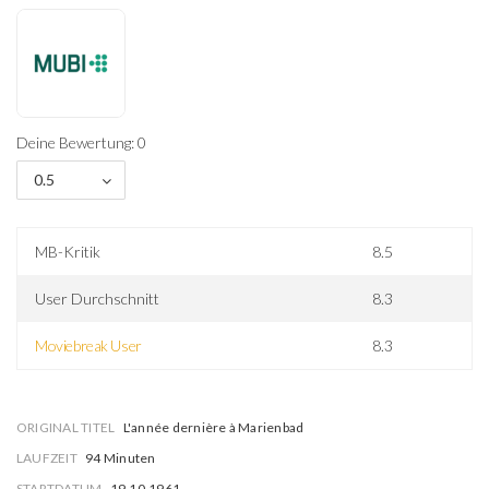
Deine Bewertung: 0
0.5
MB-Kritik
8.5
User Durchschnitt
8.3
Moviebreak User
8.3
ORIGINAL TITEL
L'année dernière à Marienbad
LAUFZEIT
94 Minuten
STARTDATUM
19.10.1961