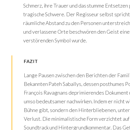
Schmerz, ihre Trauer und das stumme Entsetzen
tragische Schwere. Der Regisseur selbst spricht 
räumliche Abstand zu den Personen unterstreich
und verlassene Orte beschwören den Geist eine
verstörenden Symbol wurde.
FAZIT
Lange Pausen zwischen den Berichten der Fami
Bekannten Pateh Saballys, dessen posthumes Po
François Ravagnans deprimierendes Dokument 
umso bedeutsamer nachwirken. Indem er nicht wi
Bühne gibt, sondern den Hinterbliebenen, unter
Verlust. Die minimalistische Form verzichtet auf
Soundtrack und Hintergrundkommentar. Das Gef