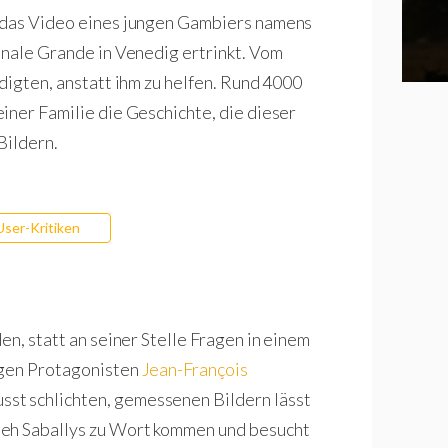
n das Video eines jungen Gambiers namens
anale Grande in Venedig ertrinkt. Vom
digten, anstatt ihm zu helfen. Rund 4000
iner Familie die Geschichte, die dieser
Bildern.
User-Kritiken
en, statt an seiner Stelle Fragen in einem
ngen Protagonisten
Jean-François
sst schlichten, gemessenen Bildern lässt
teh Saballys zu Wort kommen und besucht