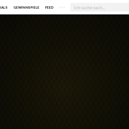
. . .
IALS
GEWINNSPIELE
FEED