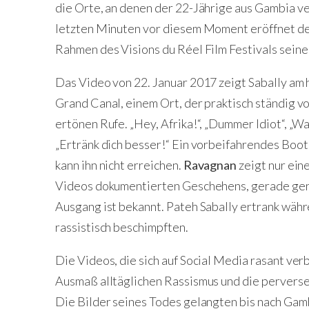
die Orte, an denen der 22-Jährige aus Gambia ve
letzten Minuten vor diesem Moment eröffnet de
Rahmen des Visions du Réel Film Festivals seine
Das Video von 22. Januar 2017 zeigt Sabally am 
Grand Canal, einem Ort, der praktisch ständig v
ertönen Rufe. „Hey, Afrika!“, „Dummer Idiot“, „W
„Ertränk dich besser!“ Ein vorbeifahrendes Boot
kann ihn nicht erreichen.
Ravagnan
zeigt nur ein
Videos dokumentierten Geschehens, gerade genug
Ausgang ist bekannt. Pateh Sabally ertrank wäh
rassistisch beschimpften.
Die Videos, die sich auf Social Media rasant ve
Ausmaß alltäglichen Rassismus und die perverse 
Die Bilder seines Todes gelangten bis nach Gamb