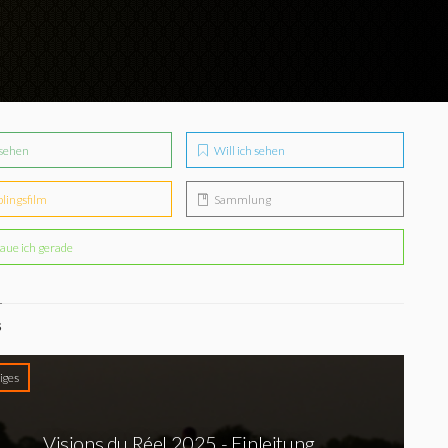
sehen
Will ich sehen
blingsfilm
Sammlung
aue ich gerade
S
iges
Visions du Réel 2025 - Einleitung