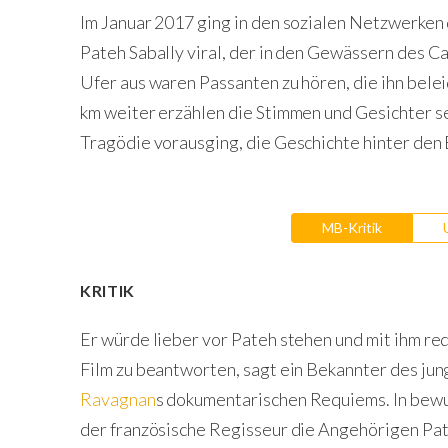
Im Januar 2017 ging in den sozialen Netzwerke
Pateh Sabally viral, der in den Gewässern des C
Ufer aus waren Passanten zu hören, die ihn belei
km weiter erzählen die Stimmen und Gesichter se
Tragödie vorausging, die Geschichte hinter den 
MB-Kritik
KRITIK
Er würde lieber vor Pateh stehen und mit ihm red
Film zu beantworten, sagt ein Bekannter des ju
Ravagnan
s dokumentarischen Requiems. In bewu
der französische Regisseur die Angehörigen Pa