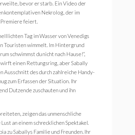
rweilte, bevor er starb. Ein Video der
n kontemplativen Nekrolog, der im
 Premiere feiert.
helllichten Tag im Wasser von Venedigs
on Touristen wimmelt. Im Hintergrund
arum schwimmst du nicht nach Hause!“,
 wirft einen Rettungsring, aber Sabally
en Ausschnitt des durch zahlreiche Handy-
 zum Erfassen der Situation. Ihr
rend Dutzende zuschauten und ihn
rbreiteten, zeigen das unmenschliche
Lust an einem schrecklichen Spektakel.
ia zu Saballys Familie und Freunden. Ihr