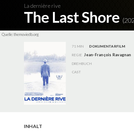
La dernière rive
The Last Shore
(20
Quelle:
themoviedb.org
71 MIN
DOKUMENTARFILM
Jean-François Ravagnan
REGIE
DREHBUCH
CAST
INHALT