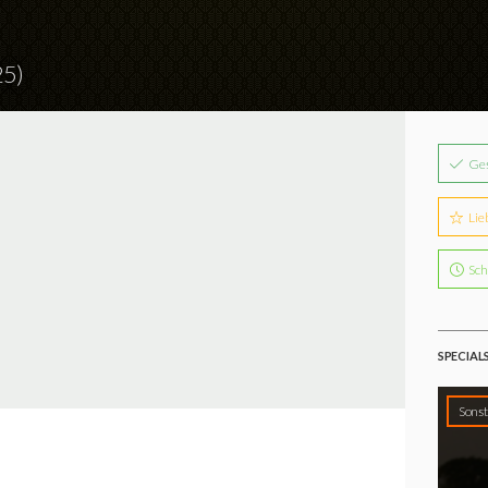
25)
Ge
Lie
Sch
SPECIAL
Sonst