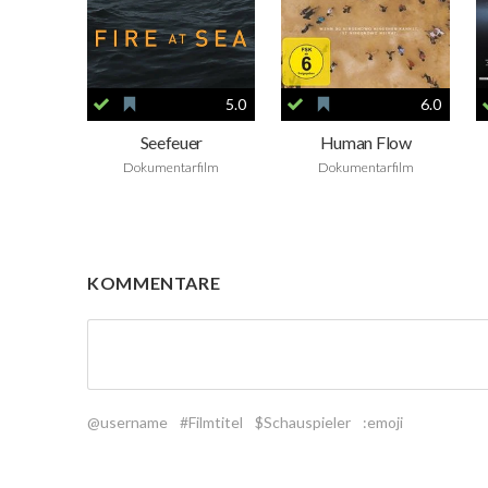
5.0
6.0
Seefeuer
Human Flow
Dokumentarfilm
Dokumentarfilm
KOMMENTARE
@username
#Filmtitel
$Schauspieler
:emoji