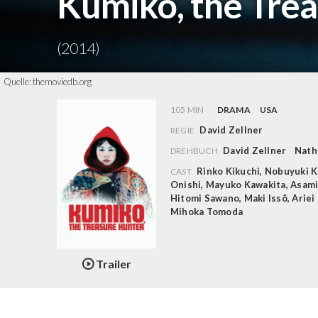
Kumiko, the Tre
(2014)
Quelle:
themoviedb.org
105 MIN
DRAMA
USA
David Zellner
REGIE
David Zellner
Nath
DREHBUCH
Rinko Kikuchi
,
Nobuyuki K
CAST
Onishi
,
Mayuko Kawakita
,
Asami
Hitomi Sawano
,
Maki Issô
,
Ariei
Mihoka Tomoda
Trailer