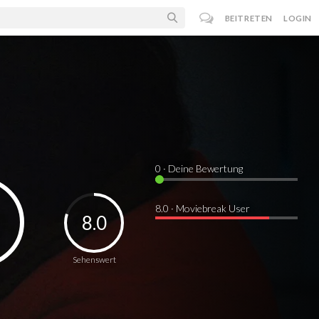
BEITRETEN
LOGIN
0
· Deine Bewertung
8.0 · Moviebreak User
8.0
Sehenswert