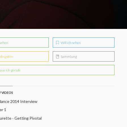
sehen
Will ich sehen
blingsfilm
Sammlung
aue ich gerade
/ VIDEOS
ance 2014 Interview
er 1
rette - Getting Pivotal