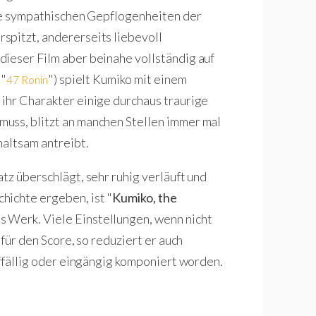
die sympathischen Gepflogenheiten der
spitzt, andererseits liebevoll
ieser Film aber beinahe vollständig auf
("
") spielt Kumiko mit einem
47 Ronin
ihr Charakter einige durchaus traurige
uss, blitzt an manchen Stellen immer mal
haltsam antreibt.
tz überschlägt, sehr ruhig verläuft und
hichte ergeben, ist "
Kumiko, the
s Werk. Viele Einstellungen, wenn nicht
 für den Score, so reduziert er auch
uffällig oder eingängig komponiert worden.