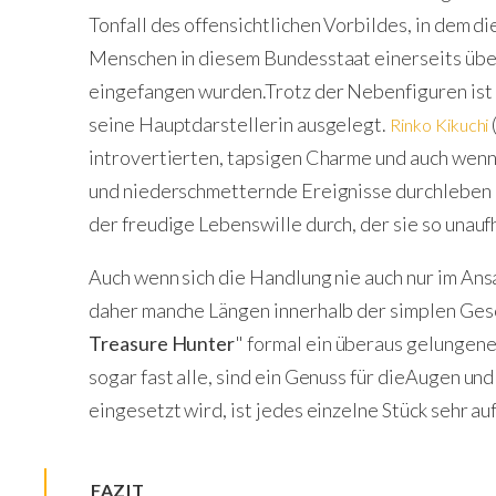
Tonfall des offensichtlichen Vorbildes, in dem 
Menschen in diesem Bundesstaat einerseits über
eingefangen wurden.Trotz der Nebenfiguren ist d
seine Hauptdarstellerin ausgelegt.
Rinko Kikuchi
introvertierten, tapsigen Charme und auch wenn 
und niederschmetternde Ereignisse durchleben m
der freudige Lebenswille durch, der sie so unauf
Auch wenn sich die Handlung nie auch nur im Ansa
daher manche Längen innerhalb der simplen Gesc
Treasure Hunter
" formal ein überaus gelungene
sogar fast alle, sind ein Genuss für dieAugen und
eingesetzt wird, ist jedes einzelne Stück sehr a
FAZIT