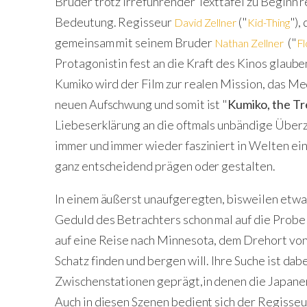
Brüder trotz irreführender Texttafel zu Beginn rei
Bedeutung. Regisseur
("
"),
David Zellner
Kid-Thing
gemeinsam mit seinem Bruder
("
Nathan Zellner
F
Protagonistin fest an die Kraft des Kinos glaube
Kumiko wird der Film zur realen Mission, das Me
neuen Aufschwung und somit ist "
Kumiko, the T
Liebeserklärung an die oftmals unbändige Überz
immer und immer wieder fasziniert in Welten ein
ganz entscheidend prägen oder gestalten.
In einem äußerst unaufgeregten, bisweilen etwas
Geduld des Betrachters schon mal auf die Probe s
auf eine Reise nach Minnesota, dem Drehort von
Schatz finden und bergen will. Ihre Suche ist dab
Zwischenstationen geprägt,in denen die Japaner
Auch in diesen Szenen bedient sich der Regisse