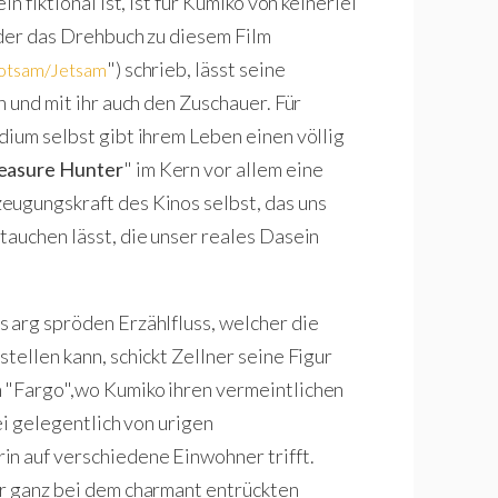
n fiktional ist, ist für Kumiko von keinerlei
 der das Drehbuch zu diesem Film
") schrieb, lässt seine
lotsam/Jetsam
n und mit ihr auch den Zuschauer. Für
dium selbst gibt ihrem Leben einen völlig
reasure Hunter
" im Kern vor allem eine
eugungskraft des Kinos selbst, das uns
tauchen lässt, die unser reales Dasein
 arg spröden Erzählfluss, welcher die
tellen kann, schickt Zellner seine Figur
 "Fargo",wo Kumiko ihren vermeintlichen
ei gelegentlich von urigen
in auf verschiedene Einwohner trifft.
ur ganz bei dem charmant entrückten