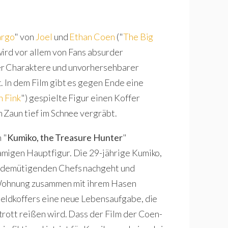
argo
" von
Joel
und
Ethan Coen
("
The Big
wird vor allem von Fans absurder
er Charaktere und unvorhersehbarer
. In dem Film gibt es gegen Ende eine
n Fink
") gespielte Figur einen Koffer
 Zaun tief im Schnee vergräbt.
 "
Kumiko, the Treasure Hunter
"
migen Hauptfigur. Die 29-jährige Kumiko,
s demütigenden Chefs nachgeht und
 Wohnung zusammen mit ihrem Hasen
eldkoffers eine neue Lebensaufgabe, die
rott reißen wird. Dass der Film der Coen-