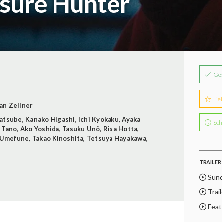
asure Hunter
Ge
Lie
an Zellner
atsube
,
Kanako Higashi
,
Ichi Kyokaku
,
Ayaka
Sch
 Tano
,
Ako Yoshida
,
Tasuku Unô
,
Risa Hotta
,
 Umefune
,
Takao Kinoshita
,
Tetsuya Hayakawa
,
TRAILER 
Sund
Trail
Featu