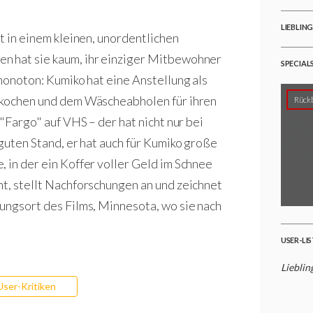
LIEBLIN
bt in einem kleinen, unordentlichen
n hat sie kaum, ihr einziger Mitbewohner
SPECIAL
 monoton: Kumiko hat eine Anstellung als
eekochen und dem Wäscheabholen für ihren
Rückb
 "Fargo" auf VHS – der hat nicht nur bei
 guten Stand, er hat auch für Kumiko große
 in der ein Koffer voller Geld im Schnee
ht, stellt Nachforschungen an und zeichnet
lungsort des Films, Minnesota, wo sie nach
USER-LI
Lieblin
User-Kritiken