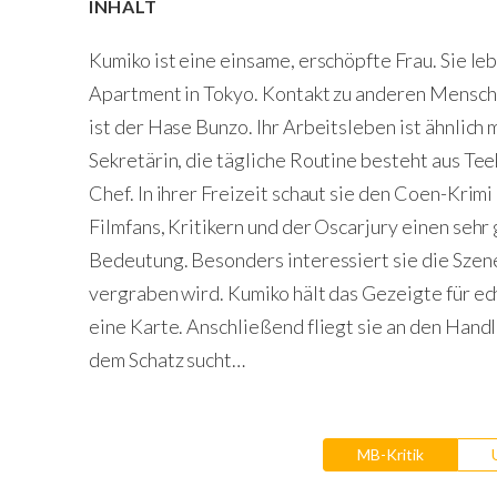
INHALT
Kumiko ist eine einsame, erschöpfte Frau. Sie le
Apartment in Tokyo. Kontakt zu anderen Mensche
ist der Hase Bunzo. Ihr Arbeitsleben ist ähnlich
Sekretärin, die tägliche Routine besteht aus T
Chef. In ihrer Freizeit schaut sie den Coen-Krimi
Filmfans, Kritikern und der Oscarjury einen sehr
Bedeutung. Besonders interessiert sie die Szene,
vergraben wird. Kumiko hält das Gezeigte für ec
eine Karte. Anschließend fliegt sie an den Hand
dem Schatz sucht…
MB-Kritik