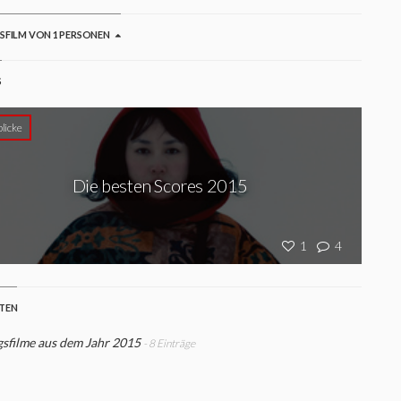
GSFILM VON 1 PERSONEN
S
licke
Die besten Scores 2015
1
4
STEN
gsfilme aus dem Jahr 2015
- 8 Einträge