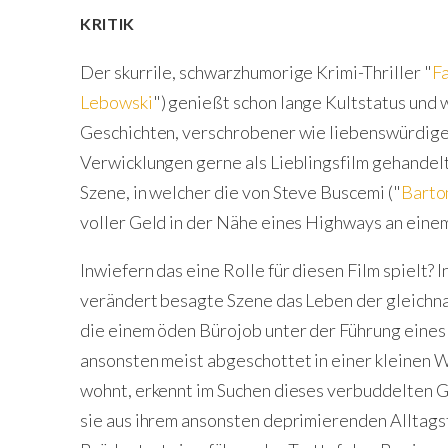
KRITIK
Der skurrile, schwarzhumorige Krimi-Thriller "
F
Lebowski
") genießt schon lange Kultstatus und 
Geschichten, verschrobener wie liebenswürdig
Verwicklungen gerne als Lieblingsfilm gehandelt
Szene, in welcher die von Steve Buscemi ("
Barto
voller Geld in der Nähe eines Highways an einem
Inwiefern das eine Rolle für diesen Film spielt? In
verändert besagte Szene das Leben der gleichna
die einem öden Bürojob unter der Führung eine
ansonsten meist abgeschottet in einer kleinen
wohnt, erkennt im Suchen dieses verbuddelten G
sie aus ihrem ansonsten deprimierenden Alltagst