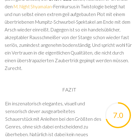
den
M. Night Shyamalan
-Fernkursus in Twistologie belegt hat
und nun selbst einen extrem geil aufgebauten Plot mit einem
übertriebenen Mumpitz-Schwurbel-Spektakel am Ende mit dem
Arsch wieder einreißt. Dagegen ist so ein handelsüblicher,
akzeptabler Rausschmeißer von der Stange schon wieder fast
seriös, zumindest angenehm bodenständig. Und spricht wohl für
ein Vertrauen in die eigentlichen Qualitäten, die nicht durch
einen überstrapazierten Zaubertrick gepimpt werden müssen.
Zurecht.
FAZIT
Ein inszenatorisch elegantes, visuell und
sensorisch clever ausgearbeitetes
7.0
Schauerstück mit Anleihen bei den Größten des
Genres, ohne sich dabei entscheidend zu
überheben. Natürlich ist dabei kein neues