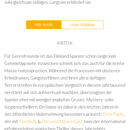
Julia gleichsam selbiges. Langsam erblindet sie.
MB-Kritik
User-Kritiken
KRITIK
Für Genrefreunde ist das Filmland Spanien schon lange kein
Geheimtipp mehr, inzwischen scheint sich das auch für die breite
Masse rumzusprechen. Während die Franzosen mit düsteren
Krimidramen, Gangsterfilmen und ihren ultra-deftigen
Terrorstreifen im europäischen Vergleich in diesem Jahrtausend
verstärkt auf sich aufmerksam machten, überzeugten die
Spanier eher mit weniger expliziten Grusel,- Mystery- oder
Suspensethrillern. Ein Name ist dabei in den letzten Jahren in
der öffentlichen Wahrnehmung besonders präsent:
Oriol Paulo
,
der mit
The Body
&
Der unsichtbare Gast
zwei der international
erfolgreichsten spanischen Thriller dieses Jahrzehnts