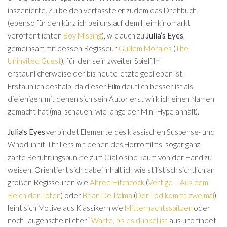
inszenierte. Zu beiden verfasste er zudem das Drehbuch
(ebenso für den kürzlich bei uns auf dem Heimkinomarkt
veröffentlichten
Boy Missing
), wie auch zu
Julia’s Eyes
,
gemeinsam mit dessen Regisseur
Guillem Morales
(
The
Uninvited Guest
), für den sein zweiter Spielfilm
erstaunlicherweise der bis heute letzte geblieben ist.
Erstaunlich deshalb, da dieser Film deutlich besser ist als
diejenigen, mit denen sich sein Autor erst wirklich einen Namen
gemacht hat (mal schauen, wie lange der Mini-Hype anhält).
Julia’s Eyes
verbindet Elemente des klassischen Suspense- und
Whodunnit-Thrillers mit denen des Horrorfilms, sogar ganz
zarte Berührungspunkte zum Giallo sind kaum von der Hand zu
weisen. Orientiert sich dabei inhaltlich wie stilistisch sichtlich an
großen Regisseuren wie
Alfred Hitchcock
(
Vertigo – Aus dem
Reich der Toten
) oder
Brian De Palma
(
Der Tod kommt zweimal
),
leiht sich Motive aus Klassikern wie
Mitternachtsspitzen
oder
noch „augenscheinlicher“
Warte, bis es dunkel ist
aus und findet