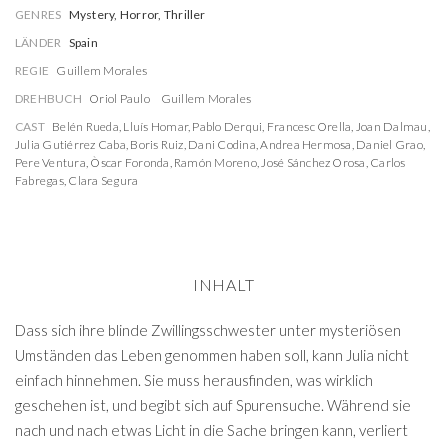
GENRES
Mystery, Horror, Thriller
LÄNDER
Spain
REGIE
Guillem Morales
DREHBUCH
Oriol Paulo
Guillem Morales
CAST
Belén Rueda
,
Lluís Homar
,
Pablo Derqui
,
Francesc Orella
,
Joan Dalmau
,
Julia Gutiérrez Caba
,
Boris Ruiz
,
Dani Codina
,
Andrea Hermosa
,
Daniel Grao
,
Pere Ventura
,
Òscar Foronda
,
Ramón Moreno
,
José Sánchez Orosa
,
Carlos
Fabregas
,
Clara Segura
INHALT
Dass sich ihre blinde Zwillingsschwester unter mysteriösen
Umständen das Leben genommen haben soll, kann Julia nicht
einfach hinnehmen. Sie muss herausfinden, was wirklich
geschehen ist, und begibt sich auf Spurensuche. Während sie
nach und nach etwas Licht in die Sache bringen kann, verliert