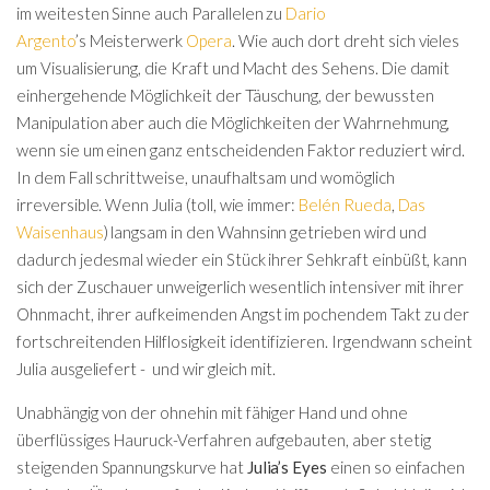
im weitesten Sinne auch Parallelen zu
Dario
Argento
’s Meisterwerk
Opera
. Wie auch dort dreht sich vieles
um Visualisierung, die Kraft und Macht des Sehens. Die damit
einhergehende Möglichkeit der Täuschung, der bewussten
Manipulation aber auch die Möglichkeiten der Wahrnehmung,
wenn sie um einen ganz entscheidenden Faktor reduziert wird.
In dem Fall schrittweise, unaufhaltsam und womöglich
irreversible. Wenn Julia (toll, wie immer:
Belén Rueda
,
Das
Waisenhaus
) langsam in den Wahnsinn getrieben wird und
dadurch jedesmal wieder ein Stück ihrer Sehkraft einbüßt, kann
sich der Zuschauer unweigerlich wesentlich intensiver mit ihrer
Ohnmacht, ihrer aufkeimenden Angst im pochendem Takt zu der
fortschreitenden Hilflosigkeit identifizieren. Irgendwann scheint
Julia ausgeliefert - und wir gleich mit.
Unabhängig von der ohnehin mit fähiger Hand und ohne
überflüssiges Hauruck-Verfahren aufgebauten, aber stetig
steigenden Spannungskurve hat
Julia’s Eyes
einen so einfachen