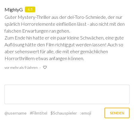
MightyG
6.5
Guter Mystery-Thriller aus der del-Toro-Schmiede, der nur
spärlich Horrorelemente einfließen lässt - also nicht mit den
falschen Erwartungen ran gehen.
Zum Ende hin hatte er ein paar kleine Schwächen, eine gute
Auflösung hätte den Film richtig gut werden lassen! Auch so
aber sehenswert für alle, die mit eher gemächlichen
Horrorthrillern etwas anfangen können.
vor mehr als 9 Jahren
@username
#Filmtitel
$Schauspieler
:emoji