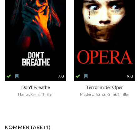
7.0
9.0
Don't Breathe
Terror in der Oper
Horror, Krimi, Thriller
Mystery, Horror, Krimi, Thriller
KOMMENTARE
(
1
)