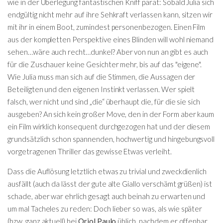
wie in der Überlegung fantastischen Kniff parat: Sobald Julia sich
endgültig nicht mehr auf ihre Sehkraft verlassen kann, sitzen wir
mit ihr in einem Boot, zumindest personenbezogen. Einen Film
aus der kompletten Perspektive eines Blinden will wohl niemand
sehen…wäre auch recht…dunkel? Aber von nun an gibt es auch
für die Zuschauer keine Gesichter mehr, bis auf das "eigene".
Wie Julia muss man sich auf die Stimmen, die Aussagen der
Beteiligten und den eigenen Instinkt verlassen. Wer spielt
falsch, wer nicht und sind „die“ überhaupt die, für die sie sich
ausgeben? An sich kein großer Move, den in der Form aber kaum
ein Film wirklich konsequent durchgezogen hat und der diesem
grundsätzlich schon spannenden, hochwertig und hingebungsvoll
vorgetragenen Thriller das gewisse Etwas verleiht.
Dass die Auflösung letztlich etwas zu trivial und zweckdienlich
ausfällt (auch da lässt der gute alte Giallo verschämt grüßen) ist
schade, aber war ehrlich gesagt auch beinah zu erwarten und
um mal Tacheles zu reden: Doch lieber so was, als wie später
(bzw. ganz aktuell) bei
Oriol Paulo
üblich, nachdem er offenbar