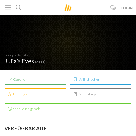
LOGIN
Los ojos de Julia
Julia's Eyes
(2010)
Gesehen
Will ich sehen
Lieblingsfilm
Sammlung
Schaue ich gerade
VERFÜGBAR AUF