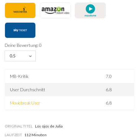
Deine Bewertung: 0
0.5
MB-Kritik
7.0
User Durchschnitt
6.8
Moviebreak User
6.8
ORIGINAL TITEL
Los ojos de Julia
LAUFZEIT
112 Minuten