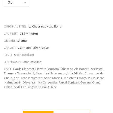
0.5
ORIGINAL TITEL
La Chasse aux papillons
LAUFZEIT
115 Minuten
GENRES
Drama
LÄNDER
Germany, Italy, France
REGIE
Otar Iosseliani
DREHBUCH
Otar Iosseliani
CAST
Narda Blanchet
,
Pierette Pompom Bailhache
,
Aleksandr Cherkasov
,
Thamara Tarassachvili
,
Alexandra Liebermann
,
Lilia Ollivier
,
Emmanuel de
Chauvigny
,
Sacha Piatigorsky
,
Anne-Marie Eisenschitz
,
Françoise Tsouladzé
,
Maimouna N'Diaye
,
Yannick Carpentier
,
Pascal Bonitzer
,
Georges Giant
,
Ghislaine de Beauregard
,
Pascal Aubier