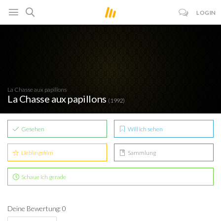
LOGIN
La Chasse aux papillons
La Chasse aux papillons
(1992)
Gesehen
Will ich sehen
Lieblingsfilm
Sammlung
Schaue ich gerade
Deine Bewertung: 0