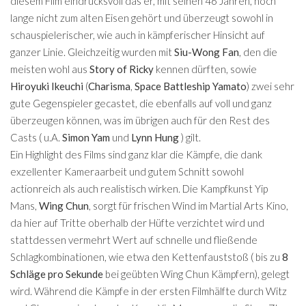
diesem Film eindrucksvoll das er, mit seinen 46 Jahren, noch
lange nicht zum alten Eisen gehört und überzeugt sowohl in
schauspielerischer, wie auch in kämpferischer Hinsicht auf
ganzer Linie. Gleichzeitig wurden mit
Siu-Wong Fan
, den die
meisten wohl aus
Story of Ricky
kennen dürften, sowie
Hiroyuki Ikeuchi
(
Charisma
,
Space Battleship Yamato
) zwei sehr
gute Gegenspieler gecastet, die ebenfalls auf voll und ganz
überzeugen können, was im übrigen auch für den Rest des
Casts ( u.A.
Simon Yam
und
Lynn Hung
) gilt.
Ein Highlight des Films sind ganz klar die Kämpfe, die dank
exzellenter Kameraarbeit und gutem Schnitt sowohl
actionreich als auch realistisch wirken. Die Kampfkunst Yip
Mans,
Wing Chun
, sorgt für frischen Wind im Martial Arts Kino,
da hier auf Tritte oberhalb der Hüfte verzichtet wird und
stattdessen vermehrt Wert auf schnelle und fließende
Schlagkombinationen, wie etwa den Kettenfauststoß ( bis zu
8
Schläge pro Sekunde
bei geübten Wing Chun Kämpfern), gelegt
wird. Während die Kämpfe in der ersten Filmhälfte durch Witz