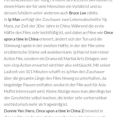
einem Mann der für viele Menschen ein Vorbild ist und zu
dessen Schülern unter anderem auch
Bruce Lee
zählte.
In
Ip Man
verfolgt der Zuschauer zwei Lebensabschnitte Yip
Mans, zur Zeit der 30er Jahre in China. Während die erste
Hälfte des Films sehr leichtfüßig ist, und dabei an Filme wie
Once
upon a time in China
erinnert, ändert sich der Ton und die
Stimmung rapide in der zweiten Hälfte, in der der Film seine
erzählerische Stärke voll ausleben kann. Ip Man ist kein reiner
Action Film, sondern ein Drama mit Martial Arts Einlagen, wer
non-stop Action erwartet wird hier also enttäuscht. Mit seiner
Laufzeit von 101 Minuten schafft es Ip Man den Zuschauer
über die gesamte Länge des Films hinweg zu unterhalten, da
langatmige Pausen entfallen, wodurch der Film auch für Asia
Muffel interessant wird. Kleine Abzüge muss man allerdings bei
der Geschichte selbst machen, die leider sehr vorhersehbar
und historisch mehr als fragwürdig ist.
Donnie Yen
(
Hero
,
Once upon a time in China 2
) beweist in