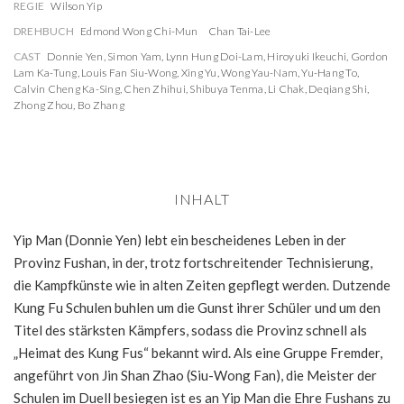
REGIE
Wilson Yip
DREHBUCH
Edmond Wong Chi-Mun
Chan Tai-Lee
CAST
Donnie Yen
,
Simon Yam
,
Lynn Hung Doi-Lam
,
Hiroyuki Ikeuchi
,
Gordon
Lam Ka-Tung
,
Louis Fan Siu-Wong
,
Xing Yu
,
Wong Yau-Nam
,
Yu-Hang To
,
Calvin Cheng Ka-Sing
,
Chen Zhihui
,
Shibuya Tenma
,
Li Chak
,
Deqiang Shi
,
Zhong Zhou
,
Bo Zhang
INHALT
Yip Man (Donnie Yen) lebt ein bescheidenes Leben in der
Provinz Fushan, in der, trotz fortschreitender Technisierung,
die Kampfkünste wie in alten Zeiten gepflegt werden. Dutzende
Kung Fu Schulen buhlen um die Gunst ihrer Schüler und um den
Titel des stärksten Kämpfers, sodass die Provinz schnell als
„Heimat des Kung Fus“ bekannt wird. Als eine Gruppe Fremder,
angeführt von Jin Shan Zhao (Siu-Wong Fan), die Meister der
Schulen im Duell besiegen ist es an Yip Man die Ehre Fushans zu