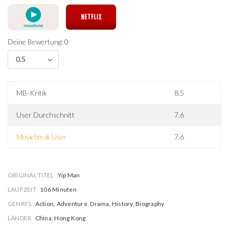
Deine Bewertung: 0
0.5
MB-Kritik
8.5
User Durchschnitt
7.6
Moviebreak User
7.6
ORIGINAL TITEL
Yip Man
LAUFZEIT
106 Minuten
GENRES
Action, Adventure, Drama, History, Biography
LÄNDER
China, Hong Kong