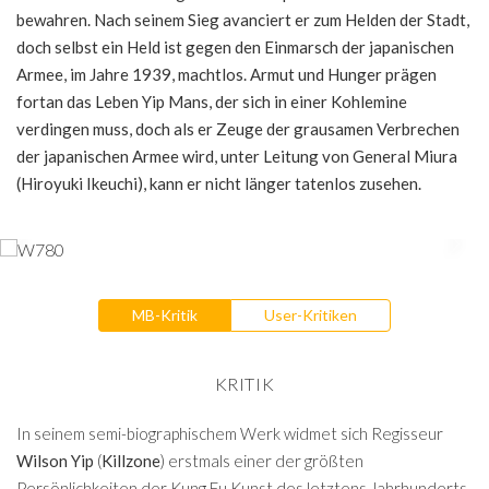
bewahren. Nach seinem Sieg avanciert er zum Helden der Stadt,
doch selbst ein Held ist gegen den Einmarsch der japanischen
Armee, im Jahre 1939, machtlos. Armut und Hunger prägen
fortan das Leben Yip Mans, der sich in einer Kohlemine
verdingen muss, doch als er Zeuge der grausamen Verbrechen
der japanischen Armee wird, unter Leitung von General Miura
(Hiroyuki Ikeuchi), kann er nicht länger tatenlos zusehen.
MB-Kritik
User-Kritiken
KRITIK
In seinem semi-biographischem Werk widmet sich Regisseur
Wilson Yip
(
Killzone
) erstmals einer der größten
Persönlichkeiten der Kung Fu Kunst des letztens Jahrhunderts,