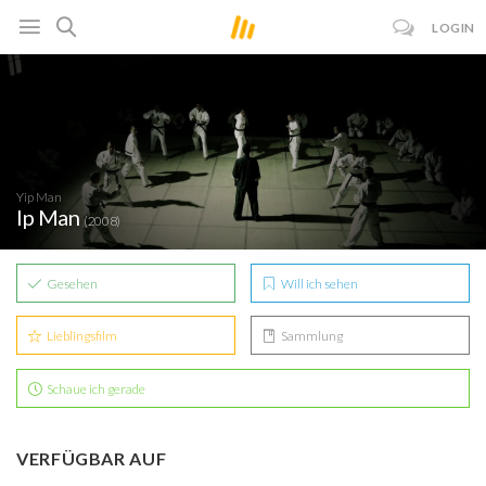
LOGIN
Yip Man
Ip Man
(2008)
Gesehen
Will ich sehen
Lieblingsfilm
Sammlung
Schaue ich gerade
VERFÜGBAR AUF