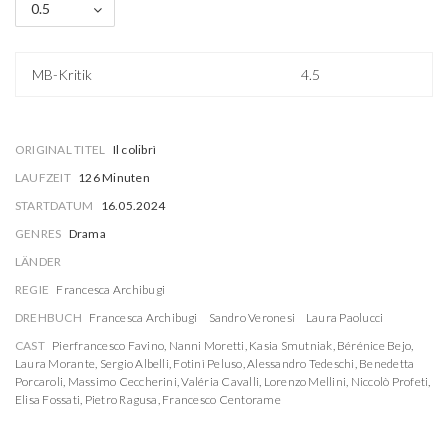
0.5
MB-Kritik
4.5
ORIGINAL TITEL
Il colibrì
LAUFZEIT
126 Minuten
STARTDATUM
16.05.2024
GENRES
Drama
LÄNDER
REGIE
Francesca Archibugi
DREHBUCH
Francesca Archibugi
Sandro Veronesi
Laura Paolucci
CAST
Pierfrancesco Favino
,
Nanni Moretti
,
Kasia Smutniak
,
Bérénice Bejo
,
Laura Morante
,
Sergio Albelli
,
Fotinì Peluso
,
Alessandro Tedeschi
,
Benedetta
Porcaroli
,
Massimo Ceccherini
,
Valéria Cavalli
,
Lorenzo Mellini
,
Niccolò Profeti
,
Elisa Fossati
,
Pietro Ragusa
,
Francesco Centorame