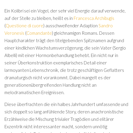
Ein Kolibri sei ein Vogel, der sehr viel Energie darauf verwende,
auf der Stelle zu bleiben, heißt es in
Francesca Archibugis
(
Questione di cuore
) ausschweifender Adaption
Sandro
Veronesis
(
Comandante
) gleichnamigen Romans. Dessen
Hauptcharakter trägt den titelgebenden Spitznamen aufgrund
einer kindlichen Wachstumsverzögerung, die sein Vater (Sergio
Albelli) mit einer Hormonbehandlung behebt. Ein nicht nur in
seiner Überkonstruktion exemplarisches Detail einer
larmoyanten Lebenschronik, die trotz geschäftigen Geflatters
dramaturgisch nicht vorankommt. Dabei mangelt es der
generationenübergreifenden Handlung nicht an
melodramatischen Ereignissen.
Diese überfrachten die ein halbes Jahrhundert umfassende und
sich doppelt so lang anfühlende Story, deren anachronistische
Erzählweise die Mischung trivialer Tragödien und elitärer
Exzentrik nicht interessanter macht, sondern unnötig