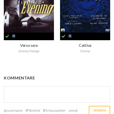
Verso sera
Cattiva
Drama, Foreign
Drama
KOMMENTARE
@username
#Filmtitel
$Schauspieler
:emoji