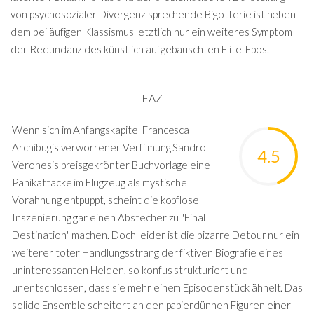
von psychosozialer Divergenz sprechende Bigotterie ist neben
dem beiläufigen Klassismus letztlich nur ein weiteres Symptom
der Redundanz des künstlich aufgebauschten Elite-Epos.
FAZIT
Wenn sich im Anfangskapitel Francesca
Archibugis verworrener Verfilmung Sandro
4.5
Veronesis preisgekrönter Buchvorlage eine
Panikattacke im Flugzeug als mystische
Vorahnung entpuppt, scheint die kopflose
Inszenierung gar einen Abstecher zu "Final
Destination" machen. Doch leider ist die bizarre Detour nur ein
weiterer toter Handlungsstrang der fiktiven Biografie eines
uninteressanten Helden, so konfus strukturiert und
unentschlossen, dass sie mehr einem Episodenstück ähnelt. Das
solide Ensemble scheitert an den papierdünnen Figuren einer