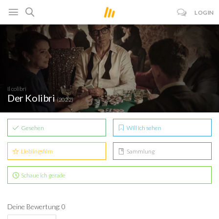
LOGIN
Il colibrì
Der Kolibri
(2022)
Gesehen
Will ich sehen
Lieblingsfilm
Sammlung
Schaue ich gerade
Deine Bewertung: 0