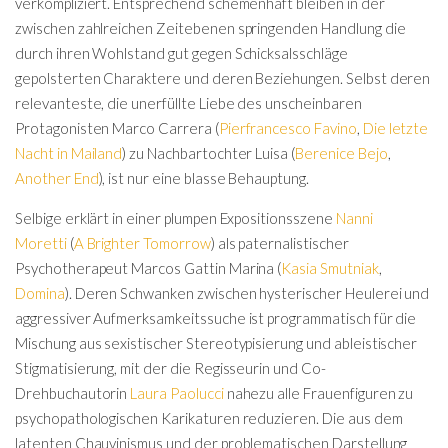
verkompliziert. Entsprechend schemenhaft bleiben in der
zwischen zahlreichen Zeitebenen springenden Handlung die
durch ihren Wohlstand gut gegen Schicksalsschläge
gepolsterten Charaktere und deren Beziehungen. Selbst deren
relevanteste, die unerfüllte Liebe des unscheinbaren
Protagonisten Marco Carrera (
Pierfrancesco Favino
,
Die letzte
Nacht in Mailand
) zu Nachbartochter Luisa (
Berenice Bejo
,
Another End
), ist nur eine blasse Behauptung.
Selbige erklärt in einer plumpen Expositionsszene
Nanni
Moretti
(
A Brighter Tomorrow
) als paternalistischer
Psychotherapeut Marcos Gattin Marina (
Kasia Smutniak
,
Domina
). Deren Schwanken zwischen hysterischer Heulerei und
aggressiver Aufmerksamkeitssuche ist programmatisch für die
Mischung aus sexistischer Stereotypisierung und ableistischer
Stigmatisierung, mit der die Regisseurin und Co-
Drehbuchautorin
Laura Paolucci
nahezu alle Frauenfiguren zu
psychopathologischen Karikaturen reduzieren. Die aus dem
latenten Chauvinismus und der problematischen Darstellung