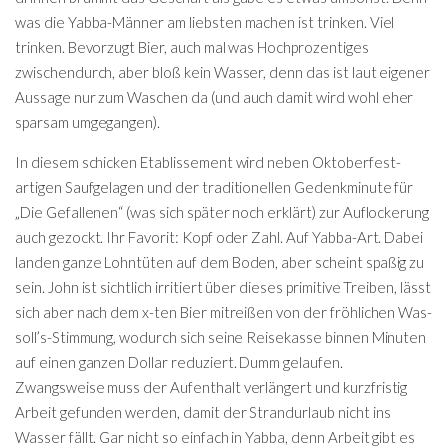
was die Yabba-Männer am liebsten machen ist trinken. Viel
trinken. Bevorzugt Bier, auch mal was Hochprozentiges
zwischendurch, aber bloß kein Wasser, denn das ist laut eigener
Aussage nur zum Waschen da (und auch damit wird wohl eher
sparsam umgegangen).
In diesem schicken Etablissement wird neben Oktoberfest-
artigen Saufgelagen und der traditionellen Gedenkminute für
„Die Gefallenen“ (was sich später noch erklärt) zur Auflockerung
auch gezockt. Ihr Favorit: Kopf oder Zahl. Auf Yabba-Art. Dabei
landen ganze Lohntüten auf dem Boden, aber scheint spaßig zu
sein. John ist sichtlich irritiert über dieses primitive Treiben, lässt
sich aber nach dem x-ten Bier mitreißen von der fröhlichen Was-
soll’s-Stimmung, wodurch sich seine Reisekasse binnen Minuten
auf einen ganzen Dollar reduziert. Dumm gelaufen.
Zwangsweise muss der Aufenthalt verlängert und kurzfristig
Arbeit gefunden werden, damit der Strandurlaub nicht ins
Wasser fällt. Gar nicht so einfach in Yabba, denn Arbeit gibt es