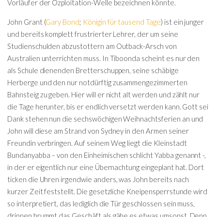
Vorläufer der Ozploitation-Welle bezeichnen könnte.
John Grant (
Gary Bond
;
Königin für tausend Tage
) ist ein junger
und bereits komplett frustrierter Lehrer, der um seine
Studienschulden abzustottern am Outback-Arsch von
Australien unterrichten muss. In Tiboonda scheint es nur den
als Schule dienenden Bretterschuppen, seine schäbige
Herberge und den nur notdürftig zusammengezimmerten
Bahnsteig zu geben. Hier will er nicht alt werden und zählt nur
die Tage herunter, bis er endlich versetzt werden kann. Gott sei
Dank stehen nun die sechswöchigen Weihnachtsferien an und
John will diese am Strand von Sydney in den Armen seiner
Freundin verbringen. Auf seinem Weg liegt die Kleinstadt
Bundanyabba – von den Einheimischen schlicht Yabba genannt -,
in der er eigentlich nur eine Übernachtung eingeplant hat. Dort
ticken die Uhren irgendwie anders, was John bereits nach
kurzer Zeit feststellt. Die gesetzliche Kneipensperrstunde wird
so interpretiert, das lediglich die Tür geschlossen sein muss,
drinnen brummt das Geschäft als gäbe es etwas umsonst. Denn