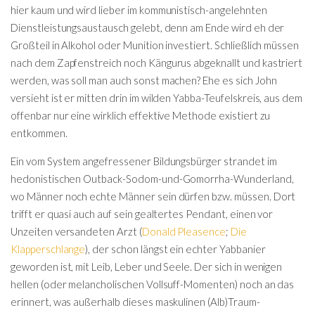
hier kaum und wird lieber im kommunistisch-angelehnten
Dienstleistungsaustausch gelebt, denn am Ende wird eh der
Großteil in Alkohol oder Munition investiert. Schließlich müssen
nach dem Zapfenstreich noch Kängurus abgeknallt und kastriert
werden, was soll man auch sonst machen? Ehe es sich John
versieht ist er mitten drin im wilden Yabba-Teufelskreis, aus dem
offenbar nur eine wirklich effektive Methode existiert zu
entkommen.
Ein vom System angefressener Bildungsbürger strandet im
hedonistischen Outback-Sodom-und-Gomorrha-Wunderland,
wo Männer noch echte Männer sein dürfen bzw. müssen. Dort
trifft er quasi auch auf sein gealtertes Pendant, einen vor
Unzeiten versandeten Arzt (
Donald Pleasence
;
Die
Klapperschlange
), der schon längst ein echter Yabbanier
geworden ist, mit Leib, Leber und Seele. Der sich in wenigen
hellen (oder melancholischen Vollsuff-Momenten) noch an das
erinnert, was außerhalb dieses maskulinen (Alb)Traum-