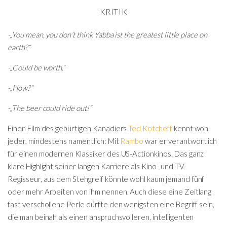
KRITIK
-„You mean, you don’t think Yabba ist the greatest little place on
earth?“
-„Could be worth.“
-„How?“
-„The beer could ride out!“
Einen Film des gebürtigen Kanadiers
Ted Kotcheff
kennt wohl
jeder, mindestens namentlich: Mit
Rambo
war er verantwortlich
für einen modernen Klassiker des US-Actionkinos. Das ganz
klare Highlight seiner langen Karriere als Kino- und TV-
Regisseur, aus dem Stehgreif könnte wohl kaum jemand fünf
oder mehr Arbeiten von ihm nennen. Auch diese eine Zeitlang
fast verschollene Perle dürfte den wenigsten eine Begriff sein,
die man beinah als einen anspruchsvolleren, intelligenten