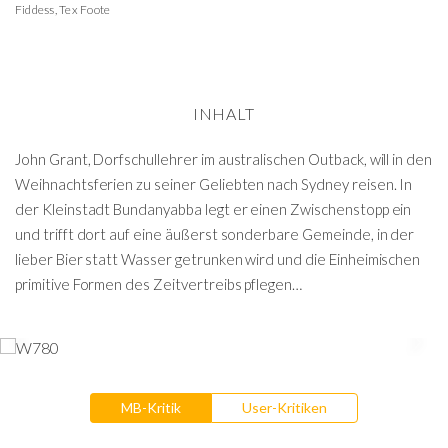
Fiddess
,
Tex Foote
INHALT
John Grant, Dorfschullehrer im australischen Outback, will in den
Weihnachtsferien zu seiner Geliebten nach Sydney reisen. In
der Kleinstadt Bundanyabba legt er einen Zwischenstopp ein
und trifft dort auf eine äußerst sonderbare Gemeinde, in der
lieber Bier statt Wasser getrunken wird und die Einheimischen
primitive Formen des Zeitvertreibs pflegen…
MB-Kritik
User-Kritiken