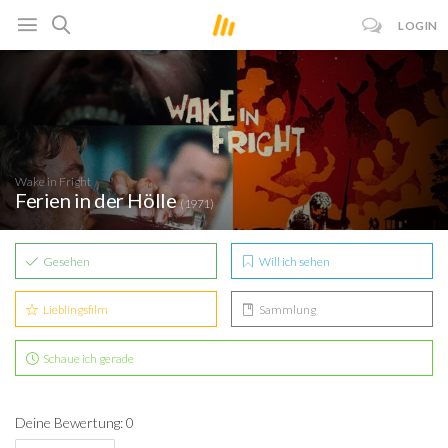
LOGIN
Wake in Fright
Ferien in der Hölle
(1971)
Gesehen
Will ich sehen
Lieblingsfilm
Sammlung
Schaue ich gerade
Deine Bewertung: 0