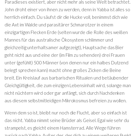
Paradieses existiert, aber nicht mehr als seine Welt betrachtet.
John droht einer von ihnen zu werden, denn in Yabba ist alles so
herrlich einfach. Du säufst dir die Hucke voll, benimmst dich wie
die Axt im Walde und parasitärer Schmarotzer in einem
einzigartigen Flecken Erde (selten wurde die Rolle des weißen
Mannes für das australische Ökosystem schlimmer und
gleichzeitig unterhaltsamer aufgezeigt), Hauptsache das Bier
geht nicht aus und eine der (im Film zu sehenden) drei Frauen
unter (gefühlt) 500 Männer (von denen nur ein halbes Dutzend
belegt sprechen kann) macht ohne großes Zicken die Beine
breit. Ein Kreislauf aus barbarischen Ritualen und betäubender
Gleichgültigkeit, die zum einzigen Lebensinhalt wird, solange man
nicht nüchtern wird oder gar anfängt, sich durch Nachdenken
aus diesem selbstmitleidigen Mikrokosmus befreien zu wollen.
Wenn dem so ist, bleibt nur noch die Flucht, aber so einfach ist
das nicht. Yabba nimmt seine Brüder als Geisel. Egal wie sehr du
strampelst, es gleicht einem Hamsterrad. Alle Wege führen
zurück nach Yabba. Außer der, der dich zu einem weiteren Punkt