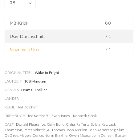
0.5
MB-Kritik
8.0
User Durchschnitt
7.1
Moviebreak User
7.1
ORIGINAL TITEL
Wake in Fright
LAUFZEIT
108 Minuten
GENRES
Drama, Thriller
LÄNDER
REGIE
Ted Kotcheff
DREHBUCH
Ted Kotcheff
Evan Jones
Kenneth Cook
CAST
Donald Pleasence
,
Gary Bond
,
Chips Rafferty
,
Sylvia Kay
,
Jack
Thompson
,
Peter Whittle
,
Al Thomas
,
John Meillon
,
John Armstrong
,
Slim
DeGrey
,
Maggie Dence
,
Norm Erskine
,
Owen Moase
,
John Dalleen
,
Buster