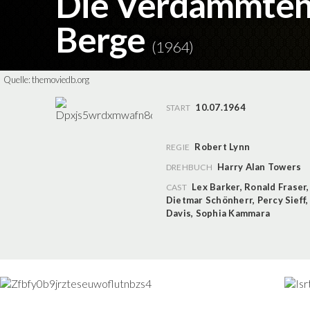
Die Verdammten 
Berge
(1964)
Quelle:
themoviedb.org
10.07.1964
START
Robert Lynn
REGIE
Harry Alan Towers
DREHBUCH
Lex Barker
,
Ronald Fraser
CAST
Dietmar Schönherr
,
Percy Sieff
Davis
,
Sophia Kammara