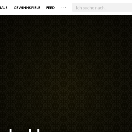
. . .
IALS
GEWINNSPIELE
FEED