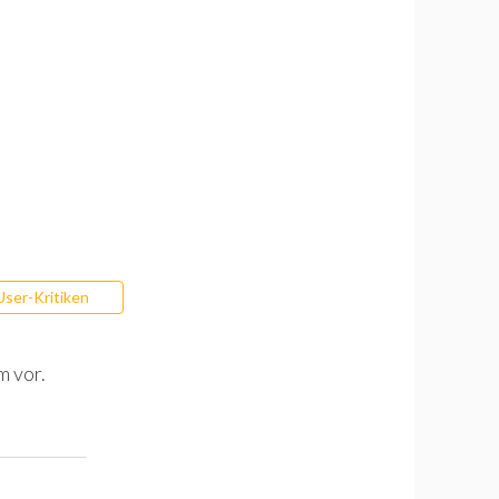
User-Kritiken
m vor.