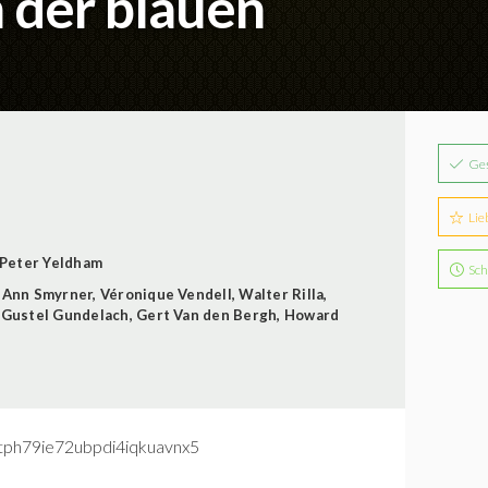
der blauen
Ge
Lie
Peter Yeldham
Sch
,
Ann Smyrner
,
Véronique Vendell
,
Walter Rilla
,
,
Gustel Gundelach
,
Gert Van den Bergh
,
Howard