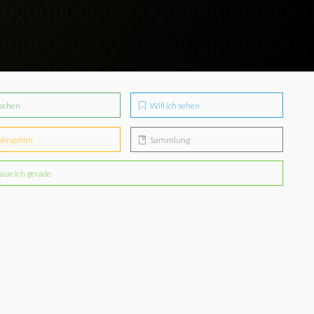
sehen
Will ich sehen
blingsfilm
Sammlung
aue ich gerade