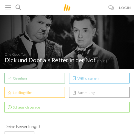
LOGIN
One Good Turn
Dick und Doof als Retter in der Not
(1931)
Gesehen
Will ich sehen
Lieblingsfilm
Sammlung
Schaue ich gerade
Deine Bewertung: 0