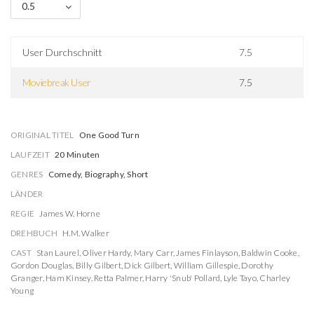
0.5
User Durchschnitt
7.5
Moviebreak User
7.5
ORIGINAL TITEL
One Good Turn
LAUFZEIT
20 Minuten
GENRES
Comedy, Biography, Short
LÄNDER
REGIE
James W. Horne
DREHBUCH
H.M. Walker
CAST
Stan Laurel
,
Oliver Hardy
,
Mary Carr
,
James Finlayson
,
Baldwin Cooke
,
Gordon Douglas
,
Billy Gilbert
,
Dick Gilbert
,
William Gillespie
,
Dorothy
Granger
,
Ham Kinsey
,
Retta Palmer
,
Harry 'Snub' Pollard
,
Lyle Tayo
,
Charley
Young