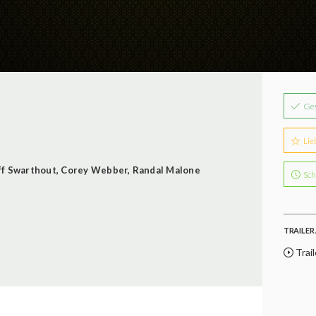
Ge
Lie
ff Swarthout
,
Corey Webber
,
Randal Malone
Sch
TRAILER 
Trail