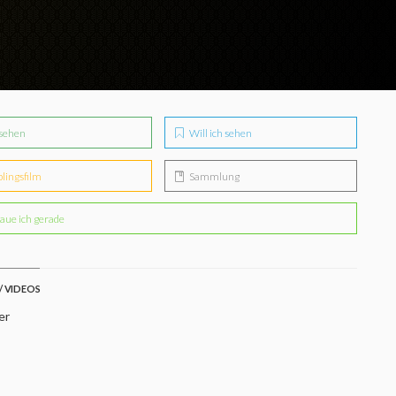
sehen
Will ich sehen
blingsfilm
Sammlung
aue ich gerade
/ VIDEOS
er