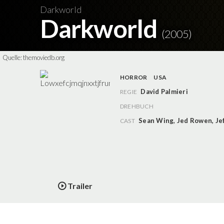
Darkworld
Darkworld
(2005)
Quelle:
themoviedb.org
HORROR
USA
David Palmieri
REGIE
DREHBUCH
Sean Wing
,
Jed Rowen
,
Je
CAST
Trailer