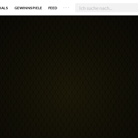
. . .
IALS
GEWINNSPIELE
FEED