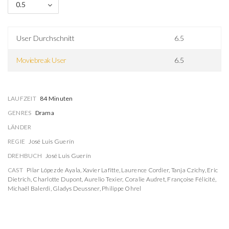
0.5
User Durchschnitt
6.5
Moviebreak User
6.5
LAUFZEIT
84 Minuten
GENRES
Drama
LÄNDER
REGIE
José Luis Guerín
DREHBUCH
José Luis Guerín
CAST
Pilar López de Ayala
,
Xavier Lafitte
,
Laurence Cordier
,
Tanja Czichy
,
Eric
Dietrich
,
Charlotte Dupont
,
Aurelio Texier
,
Coralie Audret
,
Françoise Félicité
,
Michaël Balerdi
,
Gladys Deussner
,
Philippe Ohrel