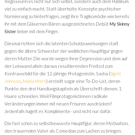
Regisseurin es nicht nur sich selbst, sondern auch dem Publikum
viel zu einfach macht. Statt überholte Konzepte psychischer
Normierung zu hinterfragen, zeigt ihre Tragikomödie wie bereits
ihr mit dem Gläsernen Bären ausgezeichnetes Debüt
My Skinny
Sister
lieber mit dem Finger.
Diesmal richten sich die latenten Schuldzuweisungen statt
gegen die ältere Schwester der weiblichen Hauptfigur gegen
deren Mutter. Die wurde wegen ihrer Depression und dem auf
der Leinwand allein daraus resultierenden Freitod zum
Kontravorbild für die 12-jährige Protagonistin. Sasha (
Sigrid
Johnson
,
Maria Wern
) erstellt sogar eine To-Do-List, deren
Punkte den drei Handlungskapiteln als Überschrift dienen. 1.
Haare schneiden. Weil Filmprotagonistinnen radikale
Veränderungen immer mit neuen Frisuren ausdrücken?
Jedenfalls hagelt es Komplimente - und nicht nur dafür.
Die fast schon zu selbstbewusste Hauptfigur, deren Motivation,
den trauernden Vater als Comedian zum Lachen zu bringen,