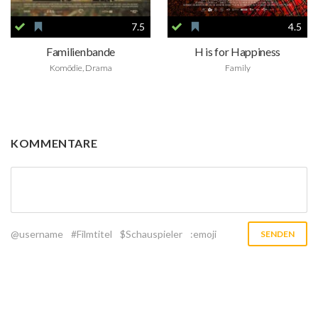
7.5
4.5
Familienbande
H is for Happiness
Komödie, Drama
Family
KOMMENTARE
@username
#Filmtitel
$Schauspieler
:emoji