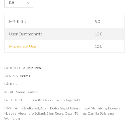
0.5
MB-Kritik
5.0
User Durchschnitt
10.0
Moviebreak User
10.0
LAUFZEIT
93 Minuten
GENRES
Drama
LÄNDER
REGIE
Sanna Lenken
DREHBUCH
Linn Gottfridsson
Jenny Jägerfeld
CAST
Anna Bjelkerud
,
Adam Daho
,
Sigrid Johnson
,
Iggy Malmborg
,
Doreen
Ndagire
,
Alexandro Soltani
,
Ellen Taure
,
Oscar Töringe
,
Camila Bejarano
Wahlgren