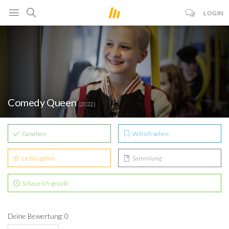
LOGIN
Comedy Queen
(2022)
Gesehen
Will ich sehen
Lieblingsfilm
Sammlung
Schaue ich gerade
Deine Bewertung: 0