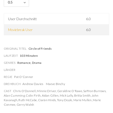
0.5
User Durchschnitt
6.0
Moviebreak User
6.0
ORIGINAL TITEL
Circle of Friends
LAUFZEIT
103 Minuten
GENRES
Romance, Drama
LÄNDER
REGIE
Pat O'Connor
DREHBUCH
Andrew Davies
Maeve Binchy
CAST
Chris O'Donnell
,
Minnie Driver
,
Geraldine O'Rawe
,
Saffron Burrows
,
Alan Cumming
,
Colin Firth
,
Aidan Gillen
,
Mick Lally
,
Britta Smith
,
John
Kavanagh
,
Ruth McCabe
,
Ciarán Hinds
,
Tony Doyle
,
Marie Mullen
,
Marie
Conmee
,
Gerry Walsh