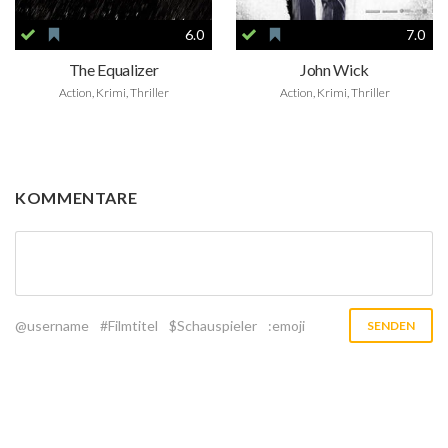
6.0
7.0
The Equalizer
John Wick
Action, Krimi, Thriller
Action, Krimi, Thriller
KOMMENTARE
@username
#Filmtitel
$Schauspieler
:emoji