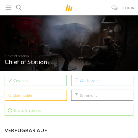
LOGIN
Chief of Station
Chief of Station
(2024)
Gesehen
Will ich sehen
Lieblingsfilm
Sammlung
Schaue ich gerade
VERFÜGBAR AUF