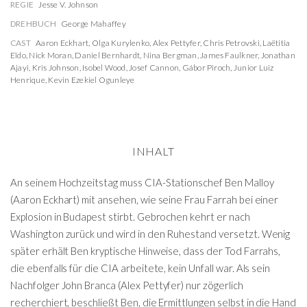
REGIE
Jesse V. Johnson
DREHBUCH
George Mahaffey
CAST
Aaron Eckhart
,
Olga Kurylenko
,
Alex Pettyfer
,
Chris Petrovski
,
Laëtitia
Eïdo
,
Nick Moran
,
Daniel Bernhardt
,
Nina Bergman
,
James Faulkner
,
Jonathan
Ajayi
,
Kris Johnson
,
Isobel Wood
,
Josef Cannon
,
Gábor Piroch
,
Junior Luiz
Henrique
,
Kevin Ezekiel Ogunleye
INHALT
An seinem Hochzeitstag muss CIA-Stationschef Ben Malloy
(Aaron Eckhart) mit ansehen, wie seine Frau Farrah bei einer
Explosion in Budapest stirbt. Gebrochen kehrt er nach
Washington zurück und wird in den Ruhestand versetzt. Wenig
später erhält Ben kryptische Hinweise, dass der Tod Farrahs,
die ebenfalls für die CIA arbeitete, kein Unfall war. Als sein
Nachfolger John Branca (Alex Pettyfer) nur zögerlich
recherchiert, beschließt Ben, die Ermittlungen selbst in die Hand