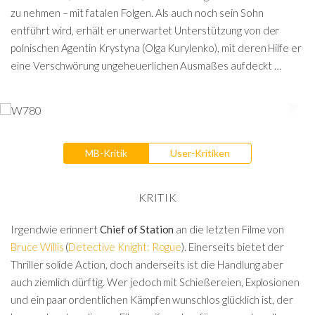
zu nehmen – mit fatalen Folgen. Als auch noch sein Sohn
entführt wird, erhält er unerwartet Unterstützung von der
polnischen Agentin Krystyna (Olga Kurylenko), mit deren Hilfe er
eine Verschwörung ungeheuerlichen Ausmaßes aufdeckt …
MB-Kritik
User-Kritiken
KRITIK
Irgendwie erinnert
Chief of Station
an die letzten Filme von
Bruce Willis
(
Detective Knight: Rogue
). Einerseits bietet der
Thriller solide Action, doch anderseits ist die Handlung aber
auch ziemlich dürftig. Wer jedoch mit Schießereien, Explosionen
und ein paar ordentlichen Kämpfen wunschlos glücklich ist, der