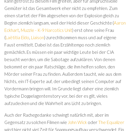
kann getrost zu diesem Film greifen, aber für anspruchsvolle
Gemüter ist das Gesamtwerk eher nicht zu empfehlen. Zum
einen startet der Film abgesehen von der Explosion gleich zu
Beginn ziemlich langsam, weil der Held dieser Geschichte (
Aaron
Eckhart
,
Muzzle - K-9 Narcotics Unit
) erst ohne seine Frau
(
Laëtitia Eïdo
,
Liaison
) zurechtkommen muss und auf eigene
Faust ermittelt. Dabei ist das Erzähltempo noch ziemlich
gemächlich. Es müssen ein paar wichtige Leute bei der CIA
besucht werden, um die Sabotage aufzuklären. Von denen
bekommt er ein paar Ratschläge, die ihm helfen sollen, den
Mörder seiner Frau zu finden. Außerdem taucht, wie aus dem
Nichts, ein IT-Experte auf, der unbedingt seinen Computer auf
Vordermann bringen will. Im Grunde liegt daher eine ziemlich
typische Doppelagentenstory vor, bei der es gilt, vieles
aufzudecken und die Wahrheit ans Licht zu bringen.
Auch der Rachegedanke schwingt natürlich mit, aber im
Gegensatz zu solchen Filmen wie
John Wick
oder
The
Equalizer
wird hier nicht viel Zeit für Spannungsaufbau verschwendet. Ein