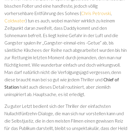
bisschen Folter und eine handfeste, jedoch völlig
vorhersehbare Entführung des Sohnes (
Chris Petrovski
,
Coldwater
) tun es auch, wobei man hier wirklich zu keinem
Zeitpunkt daran zweifelt, dass Daddy kommt und den
Sohnemann befreit. Es liegt keine Gefahr in der Luft und die
Gangster spulen ihr „Gangster-einmal-eins -Getue“ ab, bis
sämtliche Klischees der Reihe nach abgearbeitet wurden bis hin
zur Rettung im letzten Moment durch jemanden, den man nur
flüchtig kennt. Wie wunderbar einfach und doch wirkungsvoll.
Man darf natürlich nicht die Verfolgungsjagd vergessen, denn
diese braucht man bei so gut wie jedem Thriller und
Chief of
Station
hakt auch dieses Detail routiniert, aber ziemlich
uninspiriert ab. Hauptsache, es ist erledigt.
Zu guter Letzt bedient sich der Thriller der einfachsten
Nullachtfünfzehn-Dialoge, die man sich nur vorstellen kann und
die Selbstjustiz, die in den meisten Filmen einen gewissen Reiz
für das Publikum darstellt, bleibt so unspektakulär, dass der Held