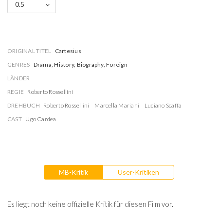
0.5
ORIGINAL TITEL
Cartesius
GENRES
Drama, History, Biography, Foreign
LÄNDER
REGIE
Roberto Rossellini
DREHBUCH
Roberto Rossellini
Marcella Mariani
Luciano Scaffa
CAST
Ugo Cardea
MB-Kritik
User-Kritiken
Es liegt noch keine offizielle Kritik für diesen Film vor.