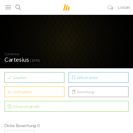
LOGIN
Cartesius
Cartesius
(1974)
Gesehen
Will ich sehen
Lieblingsfilm
Sammlung
Schaue ich gerade
Deine Bewertung: 0