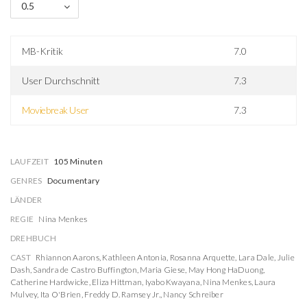
0.5
MB-Kritik
7.0
User Durchschnitt
7.3
Moviebreak User
7.3
LAUFZEIT
105 Minuten
GENRES
Documentary
LÄNDER
REGIE
Nina Menkes
DREHBUCH
CAST
Rhiannon Aarons
,
Kathleen Antonia
,
Rosanna Arquette
,
Lara Dale
,
Julie
Dash
,
Sandra de Castro Buffington
,
Maria Giese
,
May Hong HaDuong
,
Catherine Hardwicke
,
Eliza Hittman
,
Iyabo Kwayana
,
Nina Menkes
,
Laura
Mulvey
,
Ita O'Brien
,
Freddy D. Ramsey Jr.
,
Nancy Schreiber