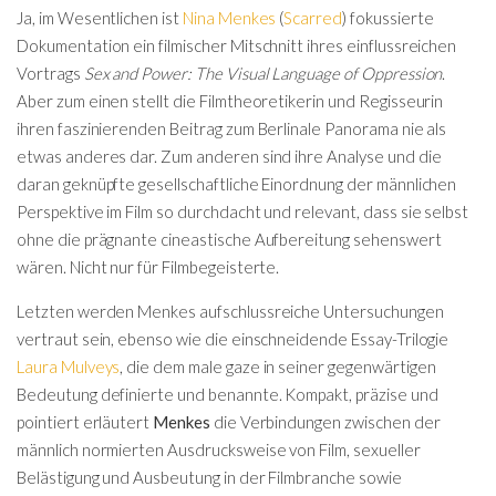
Ja, im Wesentlichen ist
Nina Menkes
(
Scarred
) fokussierte
Dokumentation ein filmischer Mitschnitt ihres einflussreichen
Vortrags
Sex and Power: The Visual Language of Oppression
.
Aber zum einen stellt die Filmtheoretikerin und Regisseurin
ihren faszinierenden Beitrag zum Berlinale Panorama nie als
etwas anderes dar. Zum anderen sind ihre Analyse und die
daran geknüpfte gesellschaftliche Einordnung der männlichen
Perspektive im Film so durchdacht und relevant, dass sie selbst
ohne die prägnante cineastische Aufbereitung sehenswert
wären. Nicht nur für Filmbegeisterte.
Letzten werden Menkes aufschlussreiche Untersuchungen
vertraut sein, ebenso wie die einschneidende Essay-Trilogie
Laura Mulveys
, die dem male gaze in seiner gegenwärtigen
Bedeutung definierte und benannte. Kompakt, präzise und
pointiert erläutert
Menkes
die Verbindungen zwischen der
männlich normierten Ausdrucksweise von Film, sexueller
Belästigung und Ausbeutung in der Filmbranche sowie