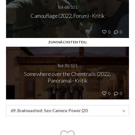
Teil 68/101
Camouflage (2022, Forum) - Kritik
0
0
ZUM NÄCHSTEN TEIL:
Teil 70/101
Somewhere over the Chemtrails (2022,
Panorama) - Kritik
0
0
69. Brainwashed: Sex-Camera-Power (20
22, Panorama Dokumente) - Kritik