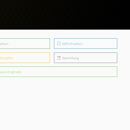
sehen
Will ich sehen
blingsfilm
Sammlung
aue ich gerade