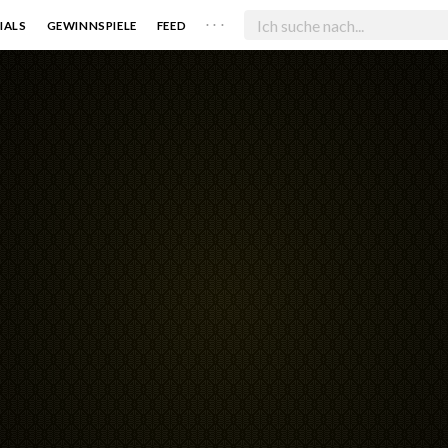
. . .
IALS
GEWINNSPIELE
FEED