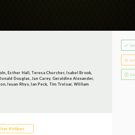
Ge
Lie
oln
,
Esther Hall
,
Teresa Churcher
,
Isabel Brook
,
Sch
Donald Douglas
,
Jan Carey
,
Geraldine Alexander
,
ton
,
Ieuan Rhys
,
Ian Peck
,
Tim Treloar
,
William
User-Kritiken