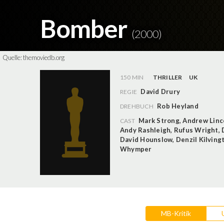
Bomber
(2000)
Quelle:
themoviedb.org
150 MIN
THRILLER
UK
David Drury
REGIE
Rob Heyland
DREHBUCH
Mark Strong
,
Andrew Linc
CAST
Andy Rashleigh
,
Rufus Wright
,
David Hounslow
,
Denzil Kilving
Whymper
MB-Kritik