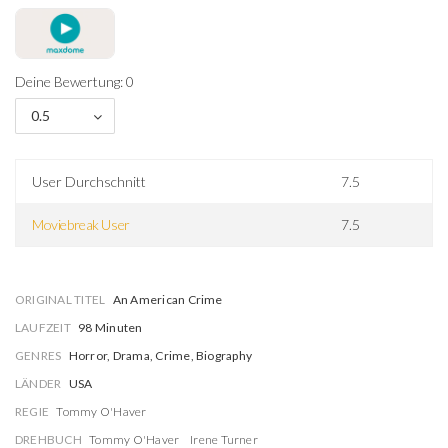
Deine Bewertung: 0
0.5
User Durchschnitt
7.5
Moviebreak User
7.5
ORIGINAL TITEL
An American Crime
LAUFZEIT
98 Minuten
GENRES
Horror, Drama, Crime, Biography
LÄNDER
USA
REGIE
Tommy O'Haver
DREHBUCH
Tommy O'Haver
Irene Turner