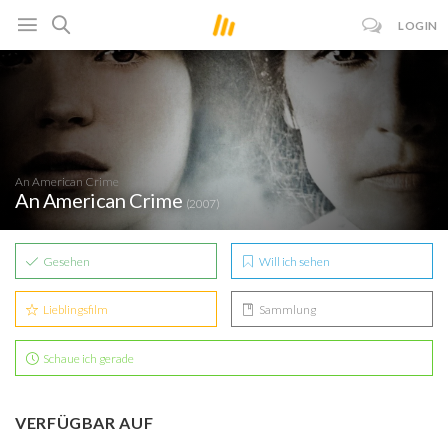
LOGIN
An American Crime
An American Crime
(2007)
Gesehen
Will ich sehen
Lieblingsfilm
Sammlung
Schaue ich gerade
VERFÜGBAR AUF