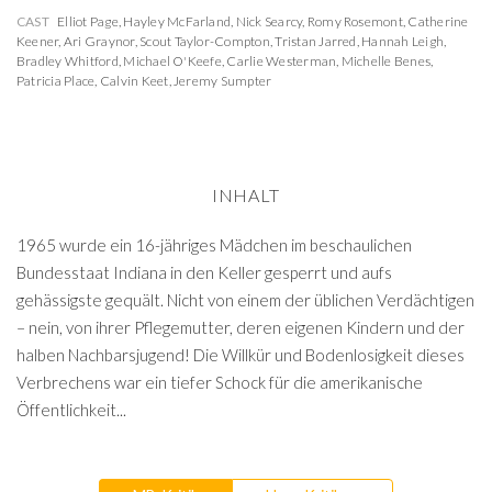
CAST
Elliot Page
,
Hayley McFarland
,
Nick Searcy
,
Romy Rosemont
,
Catherine
Keener
,
Ari Graynor
,
Scout Taylor-Compton
,
Tristan Jarred
,
Hannah Leigh
,
Bradley Whitford
,
Michael O'Keefe
,
Carlie Westerman
,
Michelle Benes
,
Patricia Place
,
Calvin Keet
,
Jeremy Sumpter
INHALT
1965 wurde ein 16-jähriges Mädchen im beschaulichen
Bundesstaat Indiana in den Keller gesperrt und aufs
gehässigste gequält. Nicht von einem der üblichen Verdächtigen
– nein, von ihrer Pflegemutter, deren eigenen Kindern und der
halben Nachbarsjugend! Die Willkür und Bodenlosigkeit dieses
Verbrechens war ein tiefer Schock für die amerikanische
Öffentlichkeit...