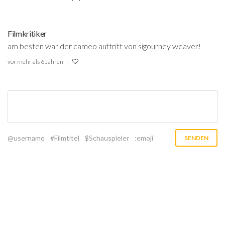
Filmkritiker
am besten war der cameo auftritt von sigourney weaver!
vor mehr als 6 Jahren
@username
#Filmtitel
$Schauspieler
:emoji