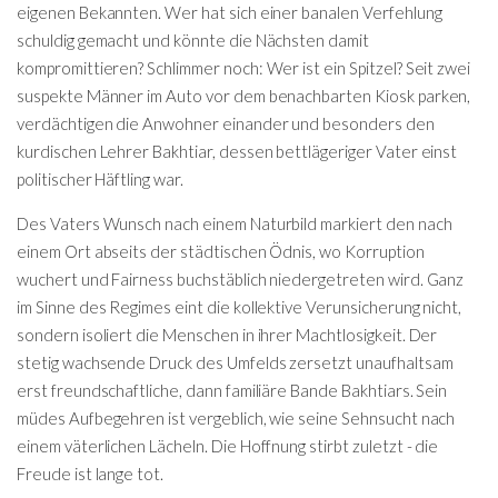
eigenen Bekannten. Wer hat sich einer banalen Verfehlung
schuldig gemacht und könnte die Nächsten damit
kompromittieren? Schlimmer noch: Wer ist ein Spitzel? Seit zwei
suspekte Männer im Auto vor dem benachbarten Kiosk parken,
verdächtigen die Anwohner einander und besonders den
kurdischen Lehrer Bakhtiar, dessen bettlägeriger Vater einst
politischer Häftling war.
Des Vaters Wunsch nach einem Naturbild markiert den nach
einem Ort abseits der städtischen Ödnis, wo Korruption
wuchert und Fairness buchstäblich niedergetreten wird. Ganz
im Sinne des Regimes eint die kollektive Verunsicherung nicht,
sondern isoliert die Menschen in ihrer Machtlosigkeit. Der
stetig wachsende Druck des Umfelds zersetzt unaufhaltsam
erst freundschaftliche, dann familiäre Bande Bakhtiars. Sein
müdes Aufbegehren ist vergeblich, wie seine Sehnsucht nach
einem väterlichen Lächeln. Die Hoffnung stirbt zuletzt - die
Freude ist lange tot.