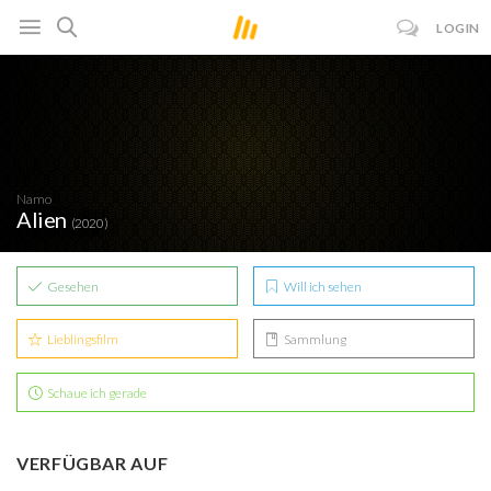
LOGIN
Namo
Alien
(2020)
Gesehen
Will ich sehen
Lieblingsfilm
Sammlung
Schaue ich gerade
VERFÜGBAR AUF