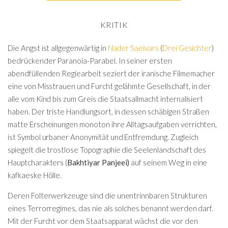
KRITIK
Die Angst ist allgegenwärtig in
Nader Saeivars
(
Drei Gesichter
)
bedrückender Paranoia-Parabel. In seiner ersten
abendfüllenden Regiearbeit seziert der iranische Filmemacher
eine von Misstrauen und Furcht gelähmte Gesellschaft, in der
alle vom Kind bis zum Greis die Staatsallmacht internalisiert
haben. Der triste Handlungsort, in dessen schäbigen Straßen
matte Erscheinungen monoton ihre Alltagsaufgaben verrichten,
ist Symbol urbaner Anonymität und Entfremdung. Zugleich
spiegelt die trostlose Topographie die Seelenlandschaft des
Hauptcharakters (
Bakhtiyar Panjeei)
auf seinem Weg in eine
kafkaeske Hölle.
Deren Folterwerkzeuge sind die unentrinnbaren Strukturen
eines Terrorregimes, das nie als solches benannt werden darf.
Mit der Furcht vor dem Staatsapparat wächst die vor den