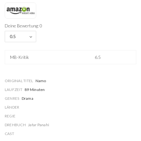
Deine Bewertung: 0
0.5
MB-Kritik
6.5
ORIGINAL TITEL
Namo
LAUFZEIT
89 Minuten
GENRES
Drama
LÄNDER
REGIE
DREHBUCH
Jafar Panahi
CAST