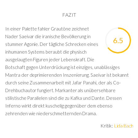
FAZIT
In einer Palette fahler Grautöne zeichnet
Nader Saeivar die iranische Bevölkerung in
6.5
stummer Agonie. Der tägliche Schrecken eines
inhumanen Systems beraubt die physisch
ausgelaugten Figuren jeder Lebenskraft. Die
Botschaft gegen Unterdrückung ist einziges, unablässiges
Mantra der deprimierenden Inszenierung. Saeivar ist bekannt
durch seine Zusammenarbeit mit Jafar Panahi, der als Co-
Drehbuchautor fungiert. Markanter als unübersehbare
stilistische Parallelen sind die zu Kafka und Dante. Dessen
Inferno wirkt direkt kuschelig gegenüber dem ebenso
zehrenden wie niederschmetternden Drama.
Kritik:
Lida Bach