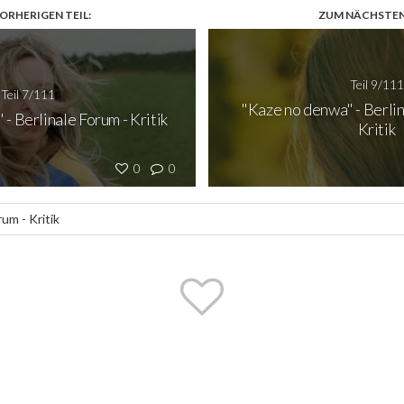
ORHERIGEN TEIL:
ZUM NÄCHSTEN 
Teil 9/111
Teil 7/111
"Kaze no denwa" - Berlin
 - Berlinale Forum - Kritik
Kritik
0
0
rum - Kritik