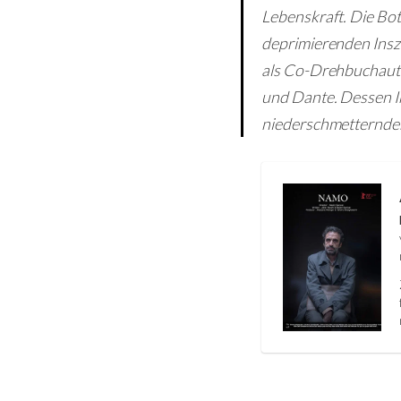
Lebenskraft. Die Bot
deprimierenden Insze
als Co-Drehbuchautor
und Dante. Dessen I
niederschmetternde