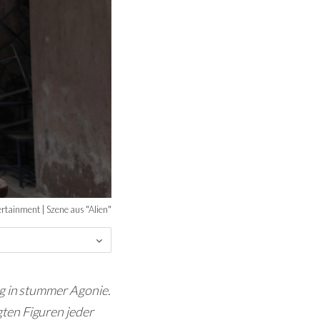
rtainment | Szene aus "Alien"
ng in stummer Agonie.
ten Figuren jeder