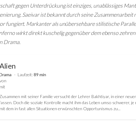
schaft gegen Unterdrückung ist einziges, unablässiges Mant
nierung. Saeivar ist bekannt durch seine Zusammenarbeit mi
 fungiert. Markanter als unübersehbare stilistische Paralle
nferno wirkt direkt kuschelig gegenüber dem ebenso zehren
n Drama.
Alien
Drama
Laufzeit:
89 min
von
mit
Zusammen mit seiner Familie versucht der Lehrer Bakhtiyar, in einer neu
fassen. Doch die soziale Kontrolle macht ihm das Leben umso schwerer, je 
mit dem in fast allen Situationen erwünschten Opportunismus zu...