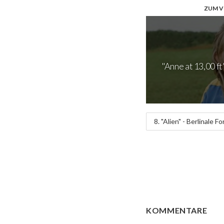
ZUM V
"Anne at 13,00 ft"
8. "Alien" - Berlinale Fo
KOMMENTARE