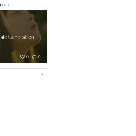
TEIL:
ale Generation -
0
0