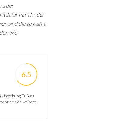
ra der
t Jafar Panahi, der
len sind die zu Kafka
den wie
6.5
en Umgebung Fuß zu
mehr er sich weigert,