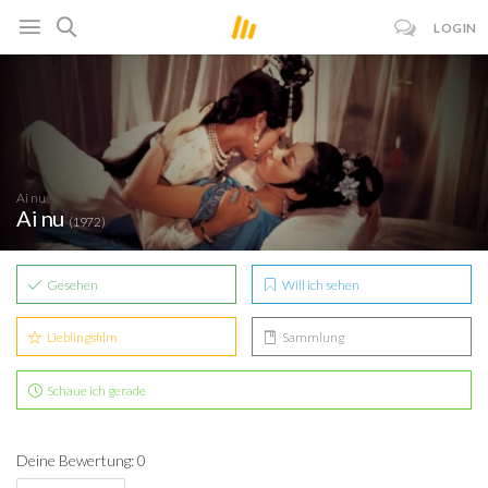
LOGIN
Ai nu
Ai nu
(1972)
Gesehen
Will ich sehen
Lieblingsfilm
Sammlung
Schaue ich gerade
Deine Bewertung: 0