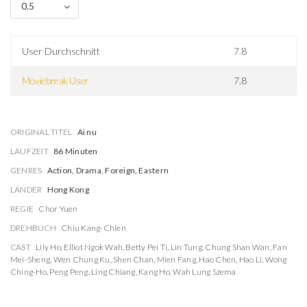
0.5
User Durchschnitt
7.8
Moviebreak User
7.8
ORIGINAL TITEL
Ai nu
LAUFZEIT
86 Minuten
GENRES
Action, Drama, Foreign, Eastern
LÄNDER
Hong Kong
REGIE
Chor Yuen
DREHBUCH
Chiu Kang-Chien
CAST
Lily Ho
,
Elliot Ngok Wah
,
Betty Pei Ti
,
Lin Tung
,
Chung Shan Wan
,
Fan
Mei-Sheng
,
Wen Chung Ku
,
Shen Chan
,
Mien Fang
,
Hao Chen
,
Hao Li
,
Wong
Ching-Ho
,
Peng Peng
,
Ling Chiang
,
Kang Ho
,
Wah Lung Szema