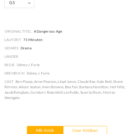
0.5
ORIGINAL TITEL
A Dangerous Age
LAUFZEIT
71 Minuten
GENRES
Drama
LÄNDER
REGIE
Sidney J. Furie
DREHBUCH
Sidney J. Furie
CAST
Ben Piazza
,
Anne Pearson
,
Lloyd Jones
,
Claude Rae
,
Kate Reid
,
Shane
Rimmer
,
Aileen Seaton
,
Irwin Browns
,
Bea Fair
,
Barbara Hamilton
,
Neil Hiltz
,
Jacob Reinglass
,
Gurston I. Rosenfeld
,
Les Ruble
,
Sean Sullivan
,
Murray
Westgate
MB-Kritik
User-Kritiken