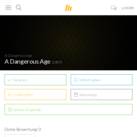
LOGIN
A Dangerous Age
A Dangerous Age
(1957)
Gesehen
Will ich sehen
Lieblingsfilm
Sammlung
Schaue ich gerade
Deine Bewertung: 0