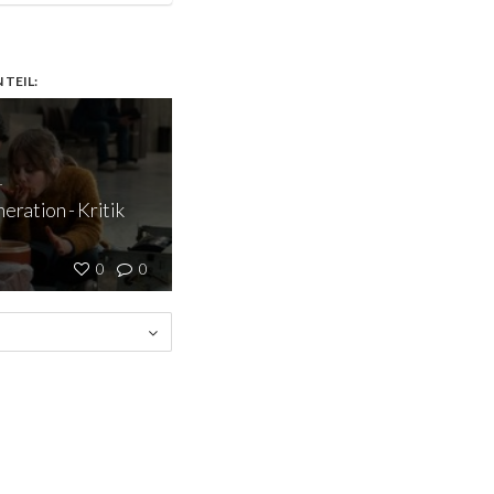
TEIL:
1
eration - Kritik
0
0