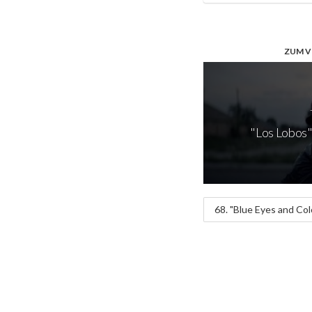
ZUM V
"Los Lobos" 
68. "Blue Eyes and Col