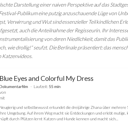
lschte Darstellung einer naiven Perspektive auf das Stadtge
Festival-Publikum eine putzig anzuschauende Lüge von Unb
st, Verwirrung und Wut sind essenzieller Teil kindlichen Erle
ufgesetzt, auch die Anteilnahme der Regisseurin. Ihr Interess
Instrumentalisierung von deren Niedlichkeit, damit das Publ
, wie drollig!“ seufzt. Die Berlinale präsentiert: das mensch
n Katzenvideos.
Blue Eyes and Colorful My Dress
Dokumentarfilm
Laufzeit:
55 min
von
mit
Neugierig und selbstbewusst erkundet die dreijährige Zhana über mehrer
ihre Umgebung. Auf ihrem Weg macht sie Entdeckungen und erlebt mutige, k
hüpft durch Pfützen lernt Katzen und Hunde kennen und macht sich...