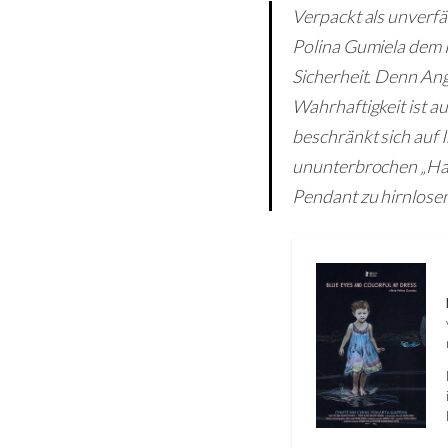
Verpackt als unverfä
Polina Gumiela dem 
Sicherheit. Denn Ang
Wahrhaftigkeit ist a
beschränkt sich auf 
ununterbrochen „Hach
Pendant zu hirnlose