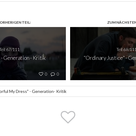
ORHERIGEN TEIL:
ZUM NÄCHSTEN 
Teil 67/111
Teil 69/11
- Generation - Kritik
"Ordinary Justice" - Gen
0
0
orful My Dress" - Generation- Kritik