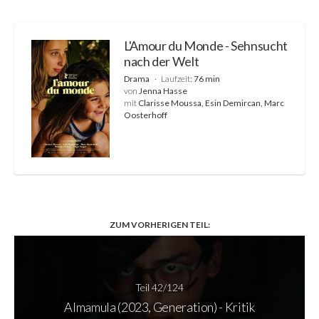
L'Amour du Monde - Sehnsucht
nach der Welt
Drama
Laufzeit:
76 min
von
Jenna Hasse
mit
Clarisse Moussa, Esin Demircan, Marc
Oosterhoff
ZUM VORHERIGEN TEIL:
Teil 42/124
Almamula (2023, Generation) - Kritik