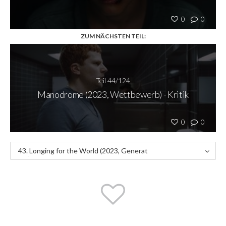
0
0
ZUM NÄCHSTEN TEIL:
Teil 44/124
Manodrome (2023, Wettbewerb) - Kritik
0
0
43. Longing for the World (2023, Generat
ion) - Kritik