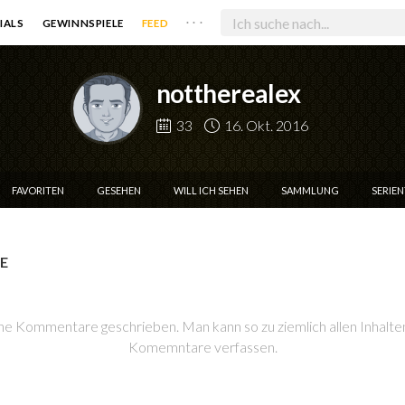
. . .
IALS
GEWINNSPIELE
FEED
nottherealex
33
16. Okt. 2016
FAVORITEN
GESEHEN
WILL ICH SEHEN
SAMMLUNG
SERIE
E
ne Kommentare geschrieben. Man kann so zu ziemlich allen Inhalt
Komemntare verfassen.