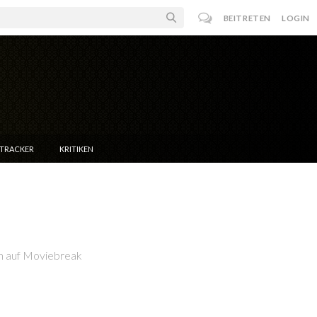
BEITRETEN
LOGIN
NTRACKER
KRITIKEN
en auf Moviebreak