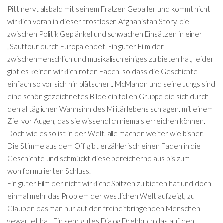
Pitt nervt alsbald mit seinem Fratzen Geballer und kommt nicht
wirklich voran in dieser trostlosen Afghanistan Story, die
zwischen Politik Geplänkel und schwachen Einsätzen in einer
„Sauftour durch Europa endet. Ein guter Film der
zwischenmenschlich und musikalisch einiges zu bieten hat, leider
gibt es keinen wirklich roten Faden, so dass die Geschichte
einfach so vor sich hin plätschert. McMahon und seine Jungs sind
eine schön gezeichnetes Bilde ein tollen Gruppe die sich durch
den alltäglichen Wahnsinn des Militärlebens schlagen, mit einem
Ziel vor Augen, das sie wissendlich niemals erreichen können.
Doch wie es so ist in der Welt, alle machen weiter wie bisher.
Die Stimme aus dem Off gibt erzählerisch einen Faden in die
Geschichte und schmückt diese bereichernd aus bis zum
wohlformulierten Schluss.
Ein guter Film der nicht wirkliche Spitzen zu bieten hat und doch
einmal mehr das Problem der westlichen Welt aufzeigt, zu
Glauben das man nur auf den freiheitbringenden Menschen
gewartet hat. Ein sehr gutes Dialog Drehbuch das auf den