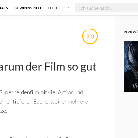
. . .
IALS
GEWINNSPIELE
FEED
REVIEW 
9.0
um der Film so gut
Superheldenfilm mit viel Action und
 einer tieferen Ebene, weil er mehrere
tze.