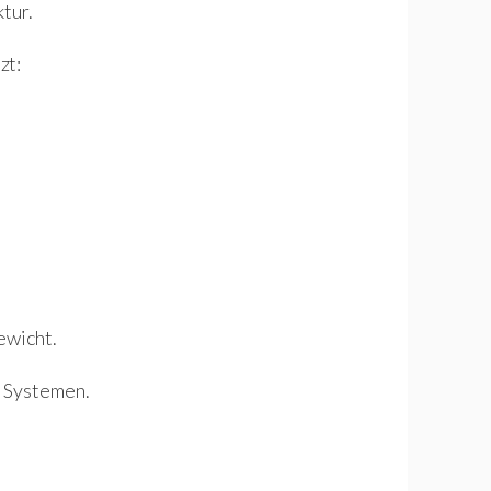
tur.
zt:
ewicht.
n Systemen.