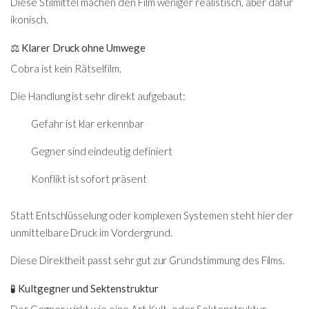
Diese Stilmittel machen den Film weniger realistisch, aber dafür
ikonisch.
⚖️ Klarer Druck ohne Umwege
Cobra
ist kein Rätselfilm.
Die Handlung ist sehr direkt aufgebaut:
Gefahr ist klar erkennbar
Gegner sind eindeutig definiert
Konflikt ist sofort präsent
Statt Entschlüsselung oder komplexen Systemen steht hier der
unmittelbare Druck im Vordergrund.
Diese Direktheit passt sehr gut zur Grundstimmung des Films.
🧪 Kultgegner und Sektenstruktur
Der Gegner wirkt wie eine Art Kult- oder Sektenstruktur.