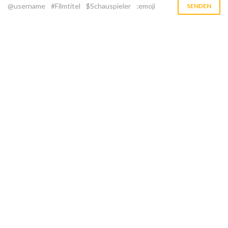
@username
#Filmtitel
$Schauspieler
:emoji