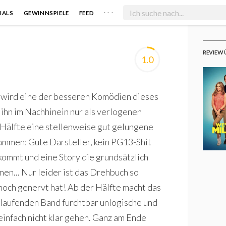
. . .
IALS
GEWINNSPIELE
FEED
REVIEW 
1.0
" wird eine der besseren Komödien dieses
n ihn im Nachhinein nur als verlogenen
r Hälfte eine stellenweise gut gelungene
sammen: Gute Darsteller, kein PG13-Shit
kommt und eine Story die grundsätzlich
en... Nur leider ist das Drehbuch so
 noch genervt hat! Ab der Hälfte macht das
m laufenden Band furchtbar unlogische und
einfach nicht klar gehen. Ganz am Ende