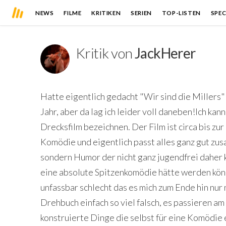
NEWS
FILME
KRITIKEN
SERIEN
TOP-LISTEN
SPEC
Kritik von
JackHerer
Hatte eigentlich gedacht "Wir sind die Millers
Jahr, aber da lag ich leider voll daneben!Ich kan
Drecksfilm bezeichnen. Der Film ist circa bis zu
Komödie und eigentlich passt alles ganz gut zu
sondern Humor der nicht ganz jugendfrei daher 
eine absolute Spitzenkomödie hätte werden könn
unfassbar schlecht das es mich zum Ende hin nur
Drehbuch einfach so viel falsch, es passieren a
konstruierte Dinge die selbst für eine Komödie 