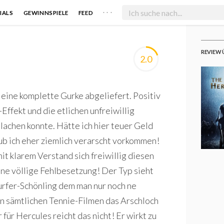
. . .
IALS
GEWINNSPIELE
FEED
REVIEW 
2.0
 eine komplette Gurke abgeliefert. Positiv
ffekt und die etlichen unfreiwillig
 lachen konnte. Hätte ich hier teuer Geld
aub ich eher ziemlich verarscht vorkommen!
it klarem Verstand sich freiwillig diesen
ine völlige Fehlbesetzung! Der Typ sieht
urfer-Schönling dem man nur noch ne
in sämtlichen Tennie-Filmen das Arschloch
 für Hercules reicht das nicht! Er wirkt zu