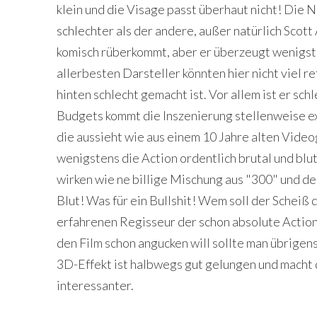
klein und die Visage passt überhaut nicht! Die 
schlechter als der andere, außer natürlich Scott
komisch rüberkommt, aber er überzeugt wenigste
allerbesten Darsteller könnten hier nicht viel re
hinten schlecht gemacht ist. Vor allem ist er sch
Budgets kommt die Inszenierung stellenweise ext
die aussieht wie aus einem 10 Jahre alten Vide
wenigstens die Action ordentlich brutal und blu
wirken wie ne billige Mischung aus "300" und de
Blut! Was für ein Bullshit! Wem soll der Scheiß 
erfahrenen Regisseur der schon absolute Action
den Film schon angucken will sollte man übrigen
3D-Effekt ist halbwegs gut gelungen und macht
interessanter.