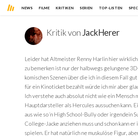
NEWS
FILME
KRITIKEN
SERIEN
TOP-LISTEN
SPEC
Kritik von
JackHerer
Leider hat Altmeister Renny Harlin hier wirklich
zu bemerken ist nur der halbwegs gelungene 3D-E
komischen Szenen über die ich in diesem Fall gut
für ein Kinoticket bezahlt würde ich mir aber gl
Ich verstehe auch absolut nicht wie ein Mensch m
Hauptdarsteller als Hercules aussuchen kann. E
aus wie so´n High School-Bully oder irgendein S
College-Jacke anziehen muss und schon kann er 
spielen. Er hat natürlich ne muskulöse Figur, aber