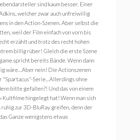
Nebendarsteller sind kaum besser. Einer
 Adkins, welcher zwar auch unfreiwillig
ns in den Action-Szenen. Aber selbst die
tten, weil der Film einfach von vorn bis
lecht erzählt und trotz des recht hohen
rem billig rüber! Gleich die erste Szene
ogame spricht bereits Bände. Wenn dann
tig wäre...Aber nein! Die Actionszenen
r "Spartacus"-Serie...Allerdings ohne
denn bitte gefallen?! Und das von einem
-Kultfilme hingelegt hat! Wenn man sich
s ruhig zur 3D-BluRay greifen, denn der
 das Ganze wenigstens etwas