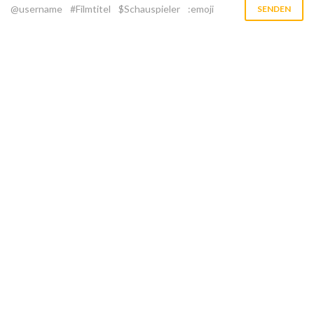
@username
#Filmtitel
$Schauspieler
:emoji